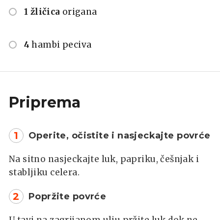
1 žličica
origana
4
hambi peciva
Priprema
1
Operite, očistite i nasjeckajte povrće
Na sitno nasjeckajte luk, papriku, češnjak i
stabljiku celera.
2
Popržite povrće
U tavi na zagrijanom ulju pržite luk dok ne