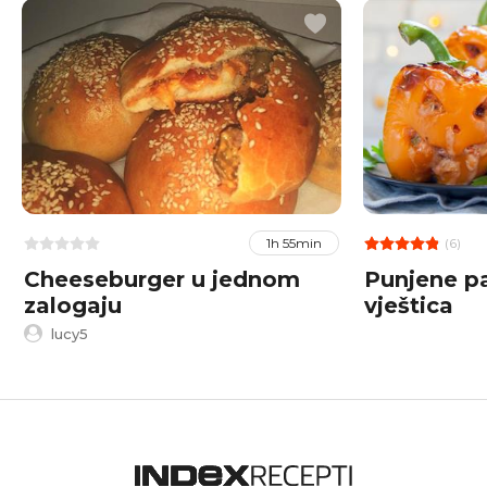
(6)
1h 55min
Cheeseburger u jednom
Punjene p
zalogaju
vještica
lucy5