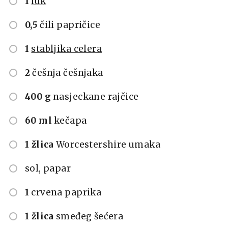
1
luk
0,5
čili papričice
1
stabljika celera
2
češnja češnjaka
400 g
nasjeckane rajčice
60 ml
kečapa
1 žlica
Worcestershire umaka
sol, papar
1
crvena paprika
1 žlica
smeđeg šećera