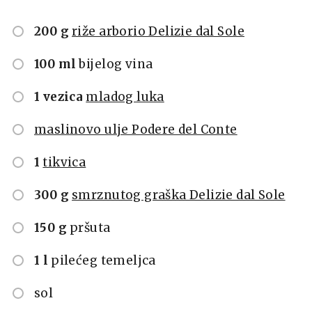
200 g
riže arborio Delizie dal Sole
100 ml
bijelog vina
1 vezica
mladog luka
maslinovo ulje Podere del Conte
1
tikvica
300 g
smrznutog graška Delizie dal Sole
150 g
pršuta
1 l
pilećeg temeljca
sol