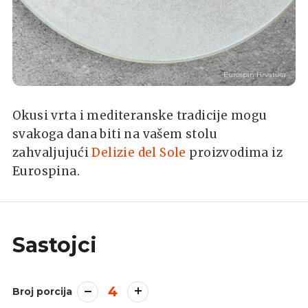
Eurospin Hrvatska
Okusi vrta i mediteranske tradicije mogu
svakoga dana biti na vašem stolu
zahvaljujući
Delizie del Sole
proizvodima iz
Eurospina.
Sastojci
4
Broj porcija