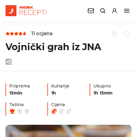
11 ocjena
Vojnički grah iz JNA
Priprema
Kuhanje
Ukupno
15min
1h
1h 15min
Težina
Cijena