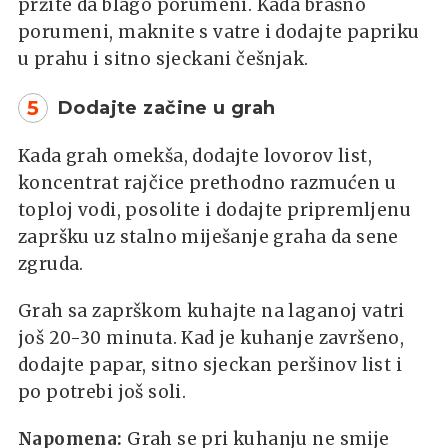
pržite da blago porumeni. Kada brašno
porumeni, maknite s vatre i dodajte papriku
u prahu i sitno sjeckani češnjak.
5
Dodajte začine u grah
Kada grah omekša, dodajte lovorov list,
koncentrat rajčice prethodno razmućen u
toploj vodi, posolite i dodajte pripremljenu
zapršku uz stalno miješanje graha da sene
zgruda.
Grah sa zaprškom kuhajte na laganoj vatri
još 20-30 minuta. Kad je kuhanje završeno,
dodajte papar, sitno sjeckan peršinov list i
po potrebi još soli.
Napomena:
Grah se pri kuhanju ne smije