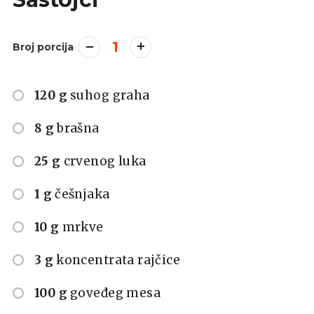
1
Broj porcija
120 g
suhog graha
8 g
brašna
25 g
crvenog luka
1 g
češnjaka
10 g
mrkve
3 g
koncentrata rajčice
100 g
goveđeg mesa