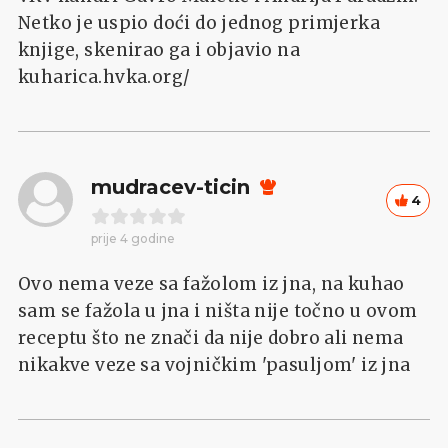
Netko je uspio doći do jednog primjerka
knjige, skenirao ga i objavio na
kuharica.hvka.org/
mudracev-ticin
4
prije 4 godine
Ovo nema veze sa fažolom iz jna, na kuhao
sam se fažola u jna i ništa nije točno u ovom
receptu što ne znači da nije dobro ali nema
nikakve veze sa vojničkim 'pasuljom' iz jna