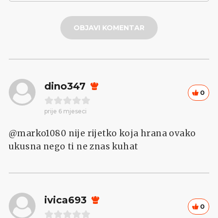
OBJAVI KOMENTAR
dino347
0
prije 6 mjeseci
@marko1080 nije rijetko koja hrana ovako
ukusna nego ti ne znas kuhat
ivica693
0