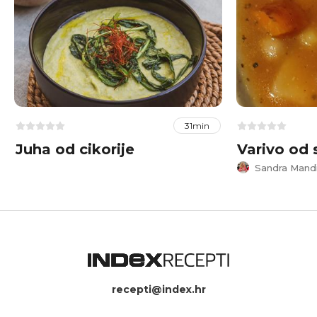
31min
Juha od cikorije
Varivo od 
Sandra Mand
recepti@index.hr