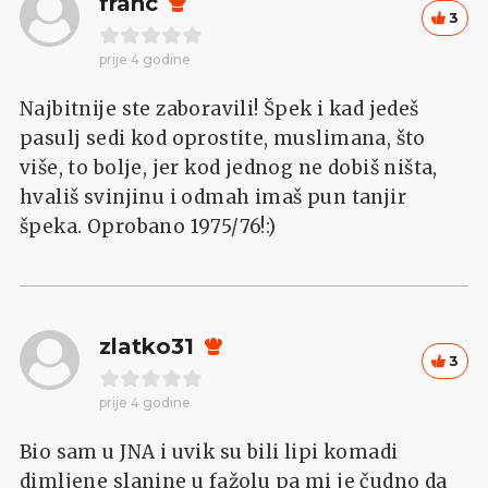
franc
3
prije 4 godine
Najbitnije ste zaboravili! Špek i kad jedeš
pasulj sedi kod oprostite, muslimana, što
više, to bolje, jer kod jednog ne dobiš ništa,
hvališ svinjinu i odmah imaš pun tanjir
špeka. Oprobano 1975/76!:)
zlatko31
3
prije 4 godine
Bio sam u JNA i uvik su bili lipi komadi
dimljene slanine u fažolu pa mi je čudno da