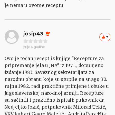
je nema u ovome receptu
josip43
7
prije 4 godine
Ovo je točan recept iz knjige "Recepture za
pripremanje jela u JNA" iz 1971., dopunjeno
izdanje 1983. Saveznog sekretarijata za
narodnu obranu koje su stupile na snagu 30.
rujna 1982. radi prsktične primjene i obuke u
Jugoslavenskoj narodnoj armiji. Recepture
su sačinili i praktično ispitali: pukovnik dr.
Nedjeljko Jokić, potpukovnik Milorad Tekić,
VKV kuhari Gavro Maletić i Andrija Paradžik.