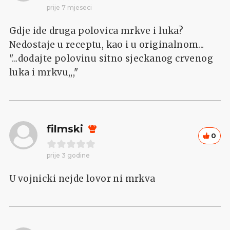
prije 7 mjeseci
Gdje ide druga polovica mrkve i luka?
Nedostaje u receptu, kao i u originalnom...
"...dodajte polovinu sitno sjeckanog crvenog
luka i mrkvu,,,"
filmski
0
prije 3 godine
U vojnicki nejde lovor ni mrkva