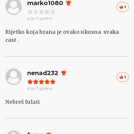
marko1080
1
prije 3 godine
Rijetko koja hrana je ovako ukusna. svaka
cast .
nenad232
1
prije 3 godine
Nebreš fulati