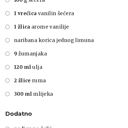
1 vrećica
vanilin šećera
1 žlica
arome vanilije
naribana korica jednog limuna
9
žumanjaka
120 ml
ulja
2 žlice
ruma
300 ml
mlijeka
Dodatno