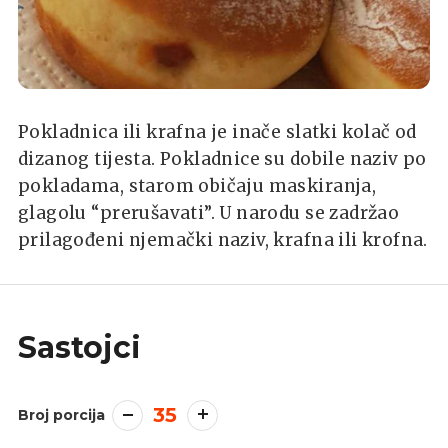
Pokladnica ili krafna je inače slatki kolač od
dizanog tijesta. Pokladnice su dobile naziv po
pokladama, starom običaju maskiranja,
glagolu “prerušavati”. U narodu se zadržao
prilagođeni njemački naziv, krafna ili krofna.
Sastojci
35
Broj porcija