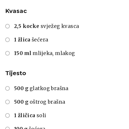
Kvasac
2,5 kocke
svježeg kvasca
1 žlica
šećera
150 ml
mlijeka, mlakog
Tijesto
500 g
glatkog brašna
500 g
oštrog brašna
1 žličica
soli
100 g
šećera