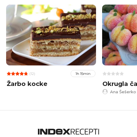
(12)
1h 15min
Žarbo kocke
Okrugla ča
Ana Šešerko