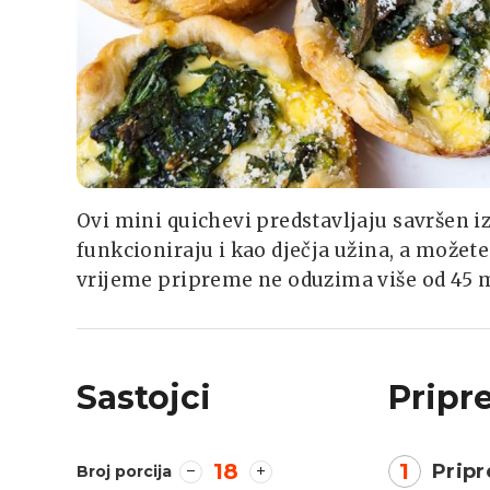
Ovi mini quichevi predstavljaju savršen i
funkcioniraju i kao dječja užina, a može
vrijeme pripreme ne oduzima više od 45 
Sastojci
Pripr
18
1
Pripr
Broj porcija