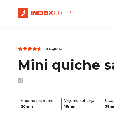
5 ocjena
Mini quiche 
Vrijeme pripreme
Vrijeme kuhanja
Ukup
20min
18min
38m