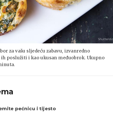
Shutterst
zbor za vašu sljedeću zabavu, izvanredno
te ih poslužiti i kao ukusan međuobrok. Ukupno
minuta.
ema
emite pećnicu i tijesto