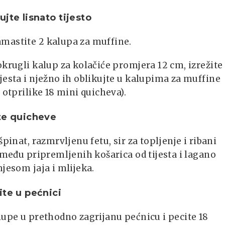
ujte lisnato tijesto
mastite 2 kalupa za muffine.
okrugli kalup za kolačiće promjera 12 cm, izrežite
jesta i nježno ih oblikujte u kalupima za muffine
e otprilike 18 mini quicheva).
te quicheve
špinat, razmrvljenu fetu, sir za topljenje i ribani
između pripremljenih košarica od tijesta i lagano
mjesom jaja i mlijeka.
ite u pećnici
lupe u prethodno zagrijanu pećnicu i pecite 18