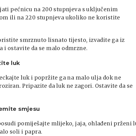
ijati pećnicu na 200 stupnjeva s uključenim
om ili na 220 stupnjeva ukoliko ne koristite
.
ristite smrznuto lisnato tijesto, izvadite ga iz
 i ostavite da se malo odmrzne.
ite luk
eckajte luk i popržite ga na malo ulja dok ne
oziran. Pripazite da luk ne zagori. Ostavite da se
remite smjesu
posudi pomiješajte mlijeko, jaja, ohlađeni prženi l
lo soli i papra.