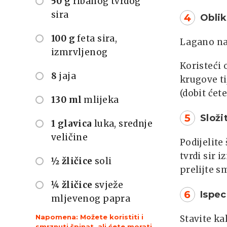
50 g
ribanog tvrdog
sira
4
Oblik
100 g
feta sira,
Lagano na
izmrvljenog
Koristeći 
8
jaja
krugove ti
(dobit ćet
130 ml
mlijeka
5
Složi
1 glavica
luka, srednje
veličine
Podijelite 
tvrdi sir 
½ žličice
soli
prelijte s
¼ žličice
svježe
6
Ispec
mljevenog papra
Napomena: Možete koristiti i
Stavite ka
smrznuti špinat, ali ćete morati