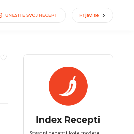
Prijavi se
UNESITE
SVOJ
RECEPT
Index Recepti
Stvarni recepti koje možete