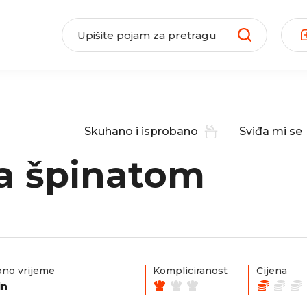
Skuhano i isprobano
Sviđa mi se
sa špinatom
no vrijeme
Kompliciranost
Cijena
in