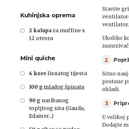
Stavite gr
Kuhinjska oprema
ventilator
ventilator
2 kalupa
za muffine s
Ukoliko ko
12 otvora
zamrzivača
Mini quiche
2
Poprž
4 kore
lisnatog tijesta
Sitno nasj
postane pr
100 g
mladog špinata
ohladi.
90 g
naribanog
3
Prip
topljivog sira (Gauda,
Edamer...)
U velikoj 
Dodajte ma