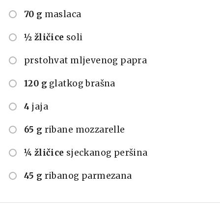
70 g
maslaca
½ žličice
soli
prstohvat mljevenog papra
120 g
glatkog brašna
4
jaja
65 g
ribane mozzarelle
¼ žličice
sjeckanog peršina
45 g
ribanog parmezana