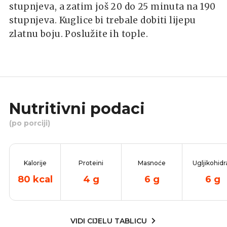
stupnjeva, a zatim još 20 do 25 minuta na 190
stupnjeva. Kuglice bi trebale dobiti lijepu
zlatnu boju. Poslužite ih tople.
Nutritivni podaci
(po porciji)
Kalorije
Proteini
Masnoće
Ugljikohidr
80
kcal
4
g
6
g
6
g
VIDI CIJELU TABLICU