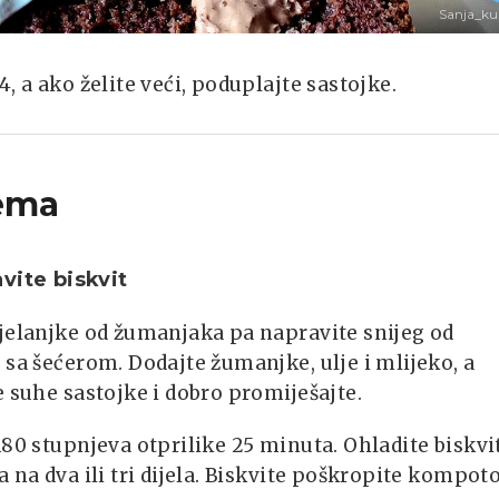
Sanja_k
, a ako želite veći, poduplajte sastojke.
ema
vite biskvit
jelanjke od žumanjaka pa napravite snijeg od
 sa šećerom. Dodajte žumanjke, ulje i mlijeko, a
e suhe sastojke i dobro promiješajte.
180 stupnjeva otprilike 25 minuta. Ohladite biskvit
a na dva ili tri dijela. Biskvite poškropite kompo