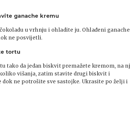
.
avite ganache kremu
čokoladu u vrhnju i ohladite ju. Ohlađeni ganache
ok ne posvijetli.
te tortu
rtu tako da jedan biskvit premažete kremom, na n
koliko višanja, zatim stavite drugi biskvit i
 dok ne potrošite sve sastojke. Ukrasite po želji i