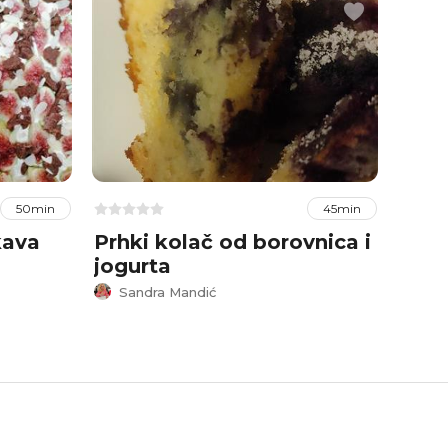
50min
45min
kava
Prhki kolač od borovnica i
Žarb
jogurta
adr
Sandra Mandić