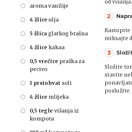
od višanja
aroma vanilije
2
Napr
4 žlice
ulja
Rastopite 
5 žlica
glatkog brašna
miksajte d
4 žlice
kakaa
3
Složi
0,5 vrećice
praška za
Složite to
pecivo
stavite ne
ponavljate
1 prstohvat
soli
poslužite.
4 žlice
mlijeka
0,5 tegle
višanja iz
kompota