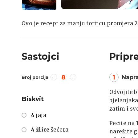
Ovo je recept za manju torticu promjera 24
Sastojci
Pripr
8
1
Napra
Broj porcija
Odvojite b
Biskvit
bjelanjaka
zatim i sv
4
jaja
Pecite na 
4 žlice
šećera
narežite g