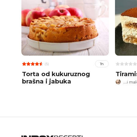
(5)
1h
Torta od kukuruznog
Tirami
brašna i jabuka
....i m