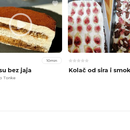
10min
su bez jaja
Kolač od sira i smo
alo Tonke