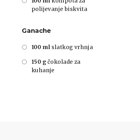
100 ml
kompota za
polijevanje biskvita
Ganache
100 ml
slatkog vrhnja
150 g
čokolade za
kuhanje