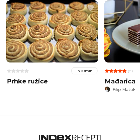
(8)
1h 10min
Prhke ružice
Mađarica
Filip Matok