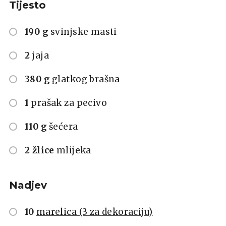
Tijesto
190 g
svinjske masti
2
jaja
380 g
glatkog brašna
1
prašak za pecivo
110 g
šećera
2 žlice
mlijeka
Nadjev
10
marelica (3 za dekoraciju)