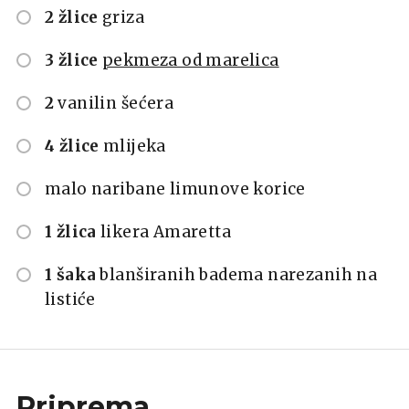
2 žlice
griza
3 žlice
pekmeza od marelica
2
vanilin šećera
4 žlice
mlijeka
malo naribane limunove korice
1 žlica
likera Amaretta
1 šaka
blanširanih badema narezanih na
listiće
Priprema