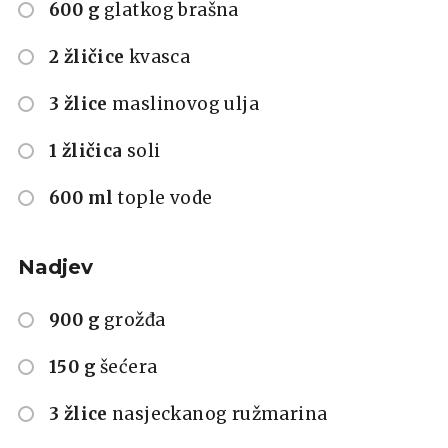
600 g
glatkog brašna
2 žličice
kvasca
3 žlice
maslinovog ulja
1 žličica
soli
600 ml
tople vode
Nadjev
900 g
grožđa
150 g
šećera
3 žlice
nasjeckanog ružmarina