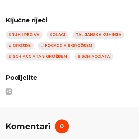
Ključne riječi
KRUH I PECIVA
KOLAČI
TALIJANSKA KUHINJA
# GROŽĐE
# FOCACCIA S GROŽĐEM
# SCHIACCIATA S GROŽĐEM
# SCHIACCIATA
Podijelite
Komentari
0