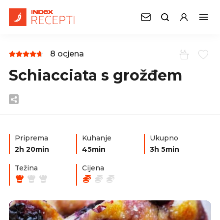
8 ocjena
Schiacciata s grožđem
Priprema
Kuhanje
Ukupno
2h 20min
45min
3h 5min
Težina
Cijena