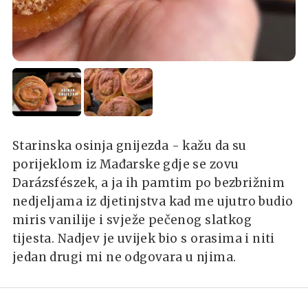
Starinska osinja gnijezda - kažu da su
porijeklom iz Mađarske gdje se zovu
Darázsfészek, a ja ih pamtim po bezbrižnim
nedjeljama iz djetinjstva kad me ujutro budio
miris vanilije i svježe pečenog slatkog
tijesta. Nadjev je uvijek bio s orasima i niti
jedan drugi mi ne odgovara u njima.