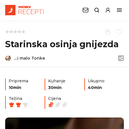
Starinska osinja gnijezda
....i malo Tonke
Priprema
Kuhanje
Ukupno
10min
30min
40min
Težina
Cijena