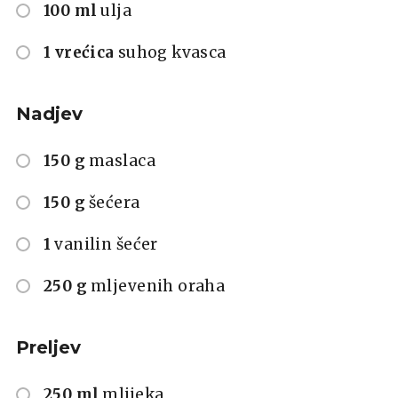
100 ml
ulja
1 vrećica
suhog kvasca
Nadjev
150 g
maslaca
150 g
šećera
1
vanilin šećer
250 g
mljevenih oraha
Preljev
250 ml
mlijeka