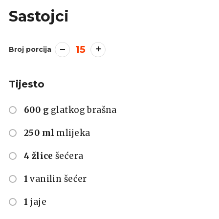
Sastojci
15
Broj porcija
Tijesto
600 g
glatkog brašna
250 ml
mlijeka
4 žlice
šećera
1
vanilin šećer
1
jaje