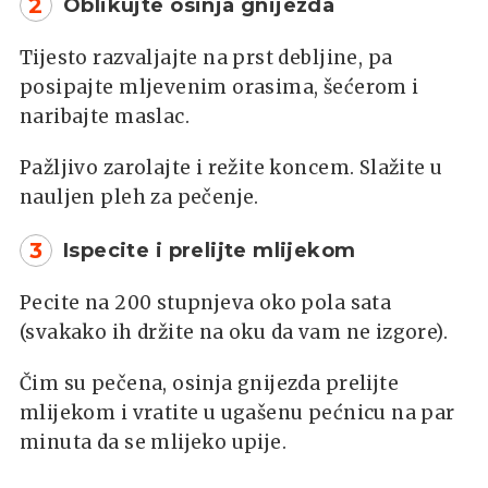
2
Oblikujte osinja gnijezda
Tijesto razvaljajte na prst debljine, pa
posipajte mljevenim orasima, šećerom i
naribajte maslac.
Pažljivo zarolajte i režite koncem. Slažite u
nauljen pleh za pečenje.
3
Ispecite i prelijte mlijekom
Pecite na 200 stupnjeva oko pola sata
(svakako ih držite na oku da vam ne izgore).
Čim su pečena, osinja gnijezda prelijte
mlijekom i vratite u ugašenu pećnicu na par
minuta da se mlijeko upije.