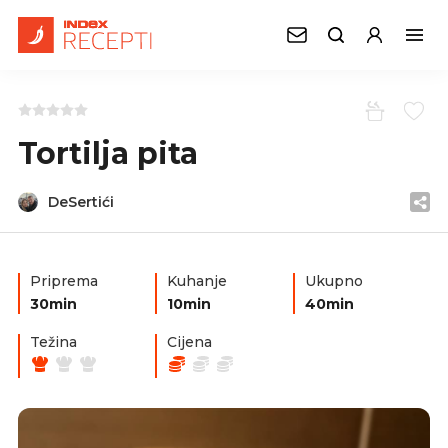
Tortilja pita
DeSertići
Priprema
Kuhanje
Ukupno
30min
10min
40min
Težina
Cijena