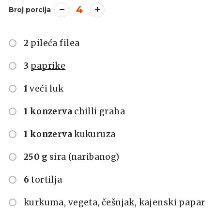
4
Broj porcija
2
pileća filea
3
paprike
1
veći luk
1 konzerva
chilli graha
1 konzerva
kukuruza
250 g
sira (naribanog)
6
tortilja
kurkuma, vegeta, češnjak, kajenski papar