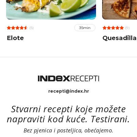
(5)
(9)
35min
Elote
Quesadilla
recepti@index.hr
Stvarni recepti koje možete
napraviti kod kuće. Testirani.
Bez pjenica i posteljica, obećajemo.