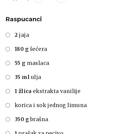
Raspucanci
2
jaja
180 g
šećera
55 g
maslaca
35 ml
ulja
1 žlica
ekstrakta vanilije
korica i sok jednog limuna
350 g
brašna
1
prašak za pecivo