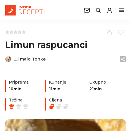
Limun raspucanci
....i malo Tonke
Priprema
Kuhanje
Ukupno
10min
11min
21min
Težina
Cijena