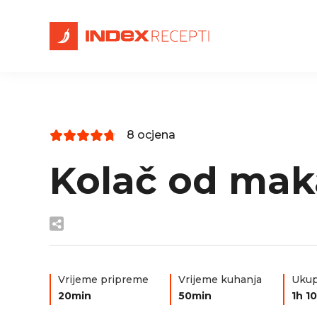
8 ocjena
Kolač od mak
Vrijeme pripreme
Vrijeme kuhanja
Ukup
20min
50min
1h 1