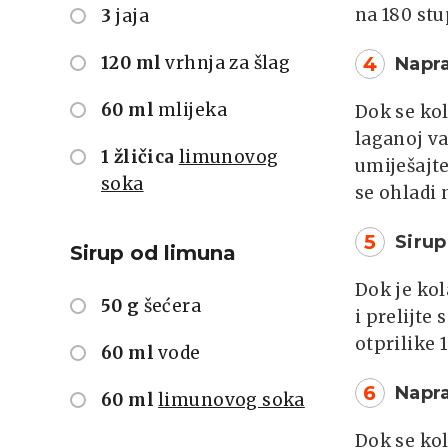
na 180 stu
3
jaja
120 ml
vrhnja za šlag
4
Napra
60 ml
mlijeka
Dok se kol
laganoj va
1 žličica
limunovog
umiješajte
soka
se ohladi 
5
Sirup
Sirup od limuna
Dok je kol
50 g
šećera
i prelijte
otprilike 
60 ml
vode
6
Napra
60 ml
limunovog soka
Dok se kol