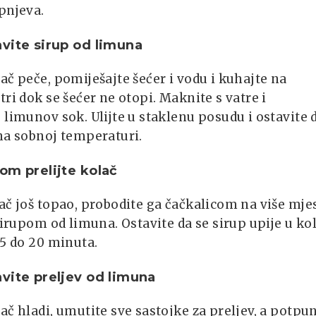
pnjeva.
vite sirup od limuna
ač peče, pomiješajte šećer i vodu i kuhajte na
tri dok se šećer ne otopi. Maknite s vatre i
 limunov sok. Ulijte u staklenu posudu i ostavite 
na sobnoj temperaturi.
om prelijte kolač
ač još topao, probodite ga čačkalicom na više mje
 sirupom od limuna. Ostavite da se sirup upije u kol
15 do 20 minuta.
vite preljev od limuna
ač hladi, umutite sve sastojke za preljev, a potpu