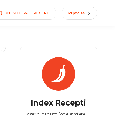
Prijavi se
UNESITE
SVOJ
RECEPT
Index Recepti
Stvarni recepti koje možete