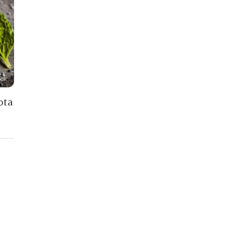
ock
ota