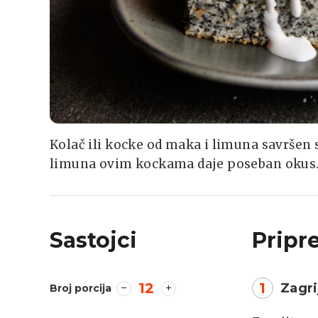
Kolač ili kocke od maka i limuna savršen s
limuna ovim kockama daje poseban okus. 
Sastojci
Pripr
12
1
Zagri
Broj porcija