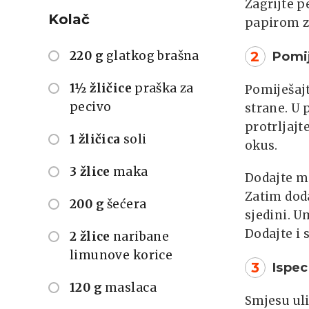
Zagrijte p
Kolač
papirom za
220 g
glatkog brašna
2
Pomij
1½ žličice
praška za
Pomiješajt
pecivo
strane. U 
protrljajt
1 žličica
soli
okus.
3 žlice
maka
Dodajte ma
Zatim doda
200 g
šećera
sjedini. U
Dodajte i 
2 žlice
naribane
limunove korice
3
Ispec
120 g
maslaca
Smjesu uli