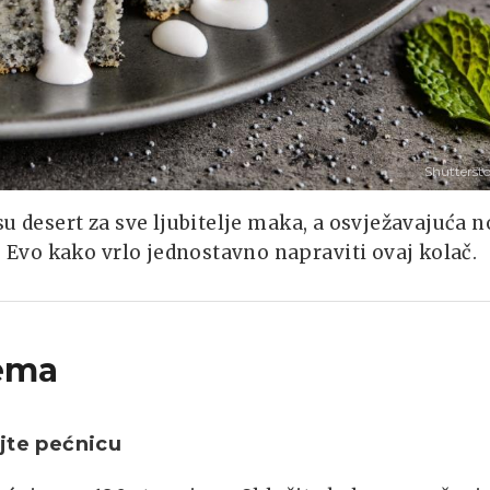
Shutterst
u desert za sve ljubitelje maka, a osvježavajuća n
Evo kako vrlo jednostavno napraviti ovaj kolač.
ema
jte pećnicu