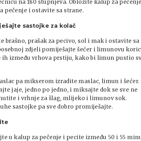
ećnicu na 180 stupnjeva. Obložite kalup za pečenj
 pečenje i ostavite sa strane.
ešajte sastojke za kolač
e brašno, prašak za pecivo, sol i mak i ostavite sa
posebnoj zdjeli pomiješajte šećer i limunovu koric
e ih između vrhova prstiju, kako bi limun pustio s
slac pa mikserom izradite maslac, limun i šećer.
jte jaje, jedno po jedno, i miksajte dok se sve ne
mutite i vrhnje za šlag, mlijeko i limunov sok.
suhe sastojke pa sve dobro promiješajte.
ite
jte u kalup za pečenje i pecite između 50 i 55 min