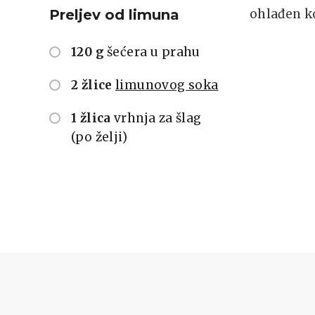
Preljev od limuna
ohlađen ko
120 g
šećera u prahu
2 žlice
limunovog soka
1 žlica
vrhnja za šlag
(po želji)