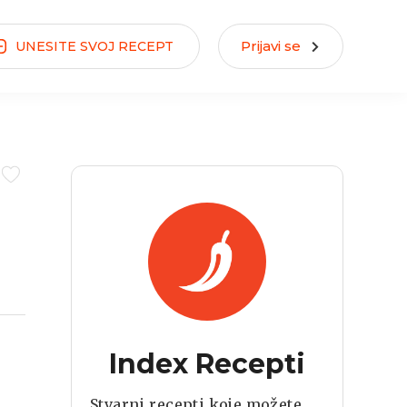
Prijavi se
UNESITE
SVOJ
RECEPT
Index Recepti
Stvarni recepti koje možete