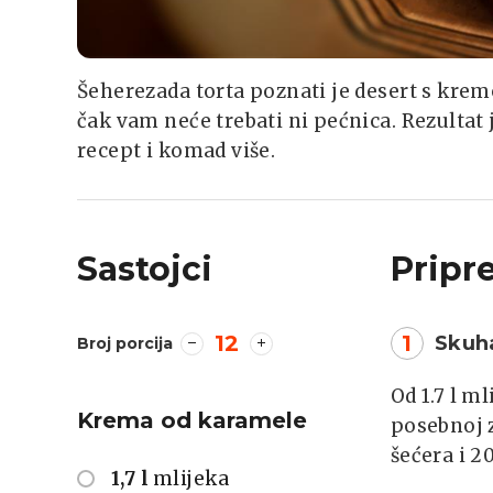
Šeherezada torta poznati je desert s kre
čak vam neće trebati ni pećnica. Rezultat j
recept i komad više.
Sastojci
Pripr
12
1
Skuh
Broj porcija
Od 1.7 l m
Krema od karamele
posebnoj z
šećera i 2
1,7 l
mlijeka