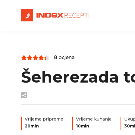
8 ocjena
Šeherezada t
Vrijeme pripreme
Vrijeme kuhanja
Ukup
20min
10min
30m