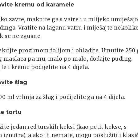
avite kremu od karamele
ko zavre, maknite ga s vatre i u mlijeko umiješajt
inga. Vratite na laganu vatru i miješajte nekolik
k se ne zgusne.
krijte prozirnom folijom i ohladite. Umutite 250 
 maslaca pa mu, malo po malo, dodajte puding.
te i kremu podijelite na 4 dijela.
vite šlag
0 ml vrhnja za šlag i podijelite ga na 4 dijela.
te tortu
žite jedan red turskih keksi (kao petit kekse, s
iznutra), a ako ih nemate, mogu poslužiti i klasi