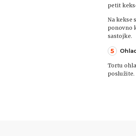
petit keks
Na kekse s
ponovno k
sastojke.
5
Ohlad
Tortu ohla
poslužite.