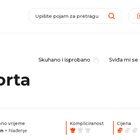
Skuhano i isprobano
Sviđa mi se
orta
no vrijeme
Kompliciranost
Cijena
in
+ hlađenje