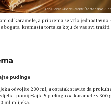
Julijana Sabljak/Index Recepti: Što ste danas kuha
mom od karamele, a priprema se vrlo jednostavno 
e bogata, kremasta torta za koju će vas svi tražiti
ema
ajte pudinge
lijeka odvojite 200 ml, a ostatak stavite da prokuha
djelici pomiješajte 5 pudinga od karamele s 300 
00 ml mlijeka.