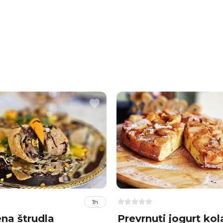
1h
na štrudla
Prevrnuti jogurt kol