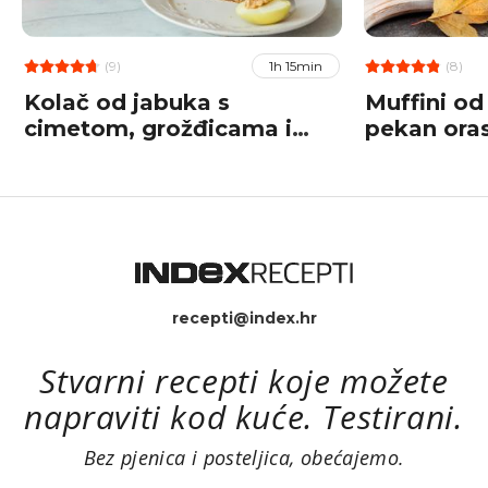
(9)
(8)
1h 15min
Kolač od jabuka s
Muffini od
cimetom, grožđicama i
pekan ora
orasima
recepti@index.hr
Stvarni recepti koje možete
napraviti kod kuće. Testirani.
Bez pjenica i posteljica, obećajemo.