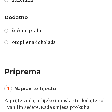
1
kremfix
Dodatno
šećer u prahu
otopljena čokolada
Priprema
1
Napravite tijesto
Zagrijte vodu, mlijeko i maslac te dodajte sol
i vanilin šećere. Kada smjesa prokuha,