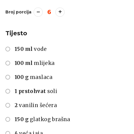
6
Broj porcija
Tijesto
150 ml
vode
100 ml
mlijeka
100 g
maslaca
1 prstohvat
soli
2
vanilin šećera
150 g
glatkog brašna
4
veća jaja