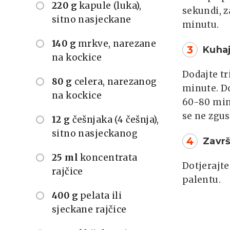
220 g
kapule (luka),
sekundi, z
sitno nasjeckane
minutu.
140 g
mrkve, narezane
3
Kuha
na kockice
Dodajte tr
80 g
celera, narezanog
minute. Do
na kockice
60-80 minu
se ne zgus
12 g
češnjaka (4 češnja),
sitno nasjeckanog
4
Završ
25 ml
koncentrata
Dotjerajte
rajčice
palentu.
400 g
pelata ili
sjeckane rajčice