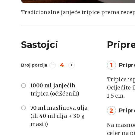
Tradicionalne janjeće tripice prema rece
Sastojci
Pripr
4
1
Pripr
Broj porcija
Tripice is
1000 ml
janjećih
Ocijedite 
tripica (očišćenih)
1,5 cm.
70 ml
maslinova ulja
2
Prip
(ili 40 ml ulja + 30 g
masti)
Na masnoć
celer pa p