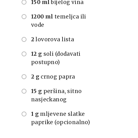
150 ml
bijelog vina
1200 ml
temeljca ili
vode
2
lovorova lista
12 g
soli (dodavati
postupno)
2 g
crnog papra
15 g
peršina, sitno
nasjeckanog
1 g
mljevene slatke
paprike (opcionalno)