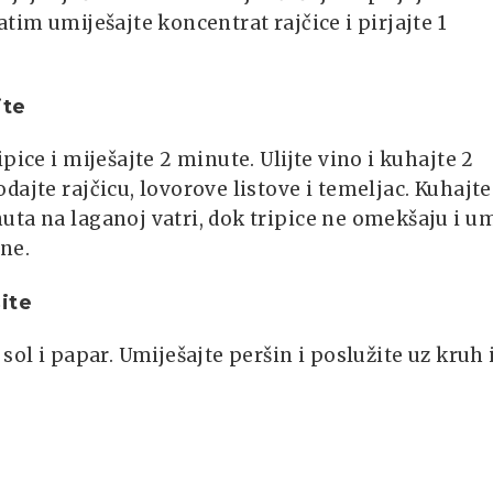
atim umiješajte koncentrat rajčice i pirjajte 1
jte
ipice i miješajte 2 minute. Ulijte vino i kuhajte 2
dajte rajčicu, lovorove listove i temeljac. Kuhajte
ta na laganoj vatri, dok tripice ne omekšaju i u
ne.
ite
 sol i papar. Umiješajte peršin i poslužite uz kruh i