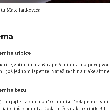
ptu Mate Jankovića.
ema
emite tripice
perite, zatim ih blanširajte 5 minuta u kipućoj vodi
ih i još jednom isperite. Narežite ih na trake širine
remite bazu
i pirjajte kapulu oko 10 minuta. Dodajte mrkvu i
irjajte još 5 minuta. Dodajte češnjak i pirjajte 30