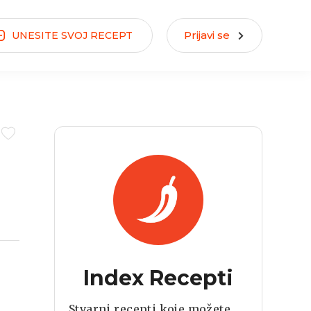
Prijavi se
UNESITE
SVOJ
RECEPT
Index Recepti
Stvarni recepti koje možete