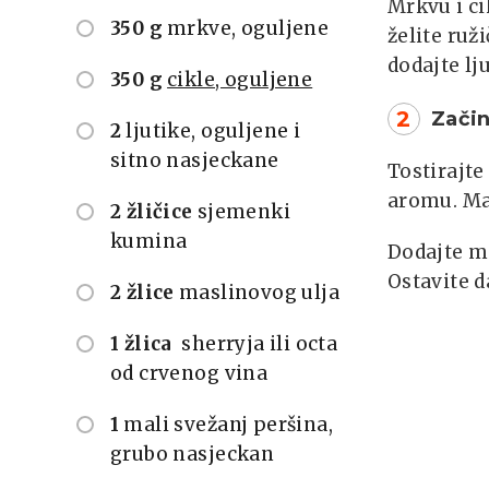
Mrkvu i ci
350 g
mrkve, oguljene
želite ruž
dodajte lj
350 g
cikle, oguljene
2
Začin
2
ljutike, oguljene i
sitno nasjeckane
Tostirajt
aromu. Mak
2 žličice
sjemenki
kumina
Dodajte ma
Ostavite d
2 žlice
maslinovog ulja
1 žlica
sherryja ili octa
od crvenog vina
1
mali svežanj peršina,
grubo nasjeckan