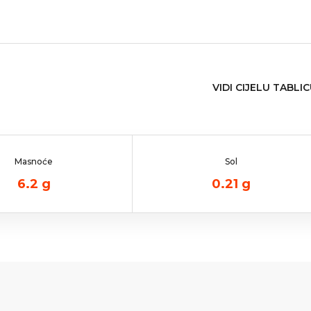
VIDI CIJELU TABLI
Masnoće
Sol
6.2
g
0.21
g