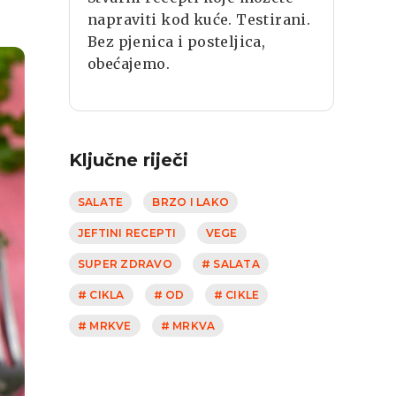
napraviti kod kuće. Testirani.
Bez pjenica i posteljica,
obećajemo.
Ključne riječi
SALATE
BRZO I LAKO
JEFTINI RECEPTI
VEGE
SUPER ZDRAVO
# SALATA
# CIKLA
# OD
# CIKLE
# MRKVE
# MRKVA