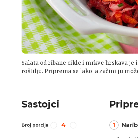
Salata od ribane cikle i mrkve hrskava je 
roštilju. Priprema se lako, a začini ju mož
Sastojci
Pripr
4
1
Narib
Broj porcija