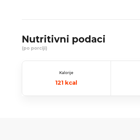
Nutritivni podaci
(po porciji)
Kalorije
121
kcal