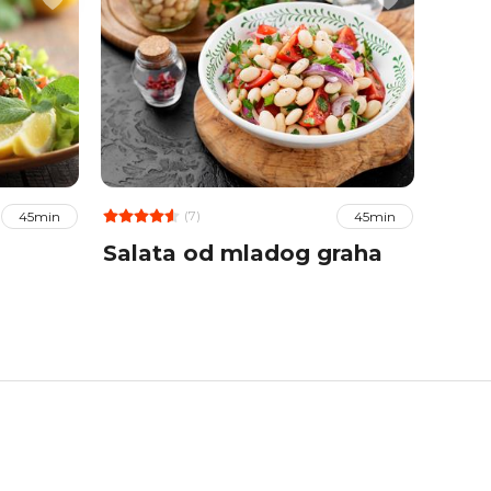
(7)
45min
45min
Salata od mladog graha
Turš