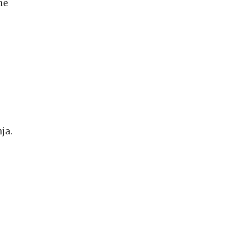
ne
u
ja.