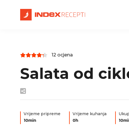
12 ocjena
Salata od cik
Vrijeme pripreme
Vrijeme kuhanja
Ukup
10min
0h
10mi