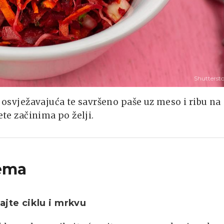
Shutterst
i osvježavajuća te savršeno paše uz meso i ribu na
ete začinima po želji.
ema
ajte ciklu i mrkvu