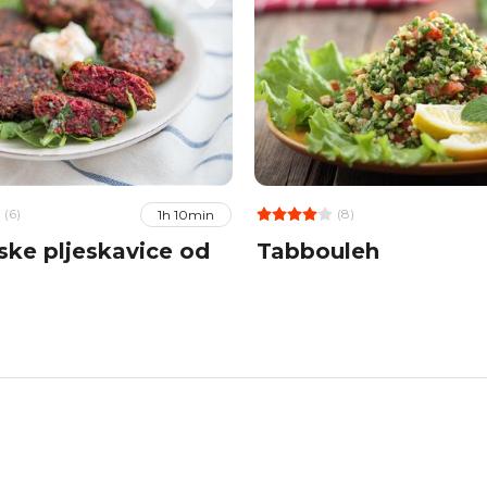
(6)
(8)
1h 10min
ke pljeskavice od
Tabbouleh