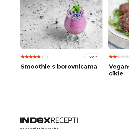
(14)
5min
Smoothie s borovnicama
Vegans
cikle