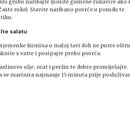
klu grubo naribajte (nosite gumene rukavice ako 
ičaste ruke). Stavite naribano povrće u posudu te
utiku.
ite salatu
e sjemenke kumina u maloj tavi dok ne puste oštr
nite s vatre i posipajte preko povrća.
slinovo ulje, ocat i peršin te dobro promiješajte.
a se marinira najmanje 15 minuta prije posluživan