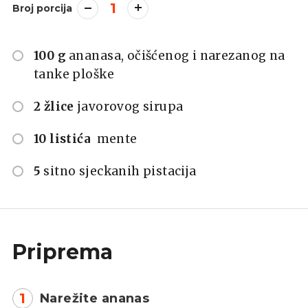
1
Broj porcija
100 g
ananasa, očišćenog i narezanog na
tanke ploške
2 žlice
javorovog sirupa
10 listića
mente
5
sitno sjeckanih pistacija
Priprema
1
Narežite ananas