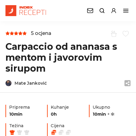
5 ocjena
Carpaccio od ananasa s
mentom i javorovim
sirupom
Mate Janković
Priprema
Kuhanje
Ukupno
10min
0h
10min
+
Težina
Cijena