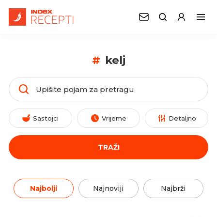
#
kelj
Sastojci
Vrijeme
Detaljno
TRAŽI
Najbolji
Najnoviji
Najbrži