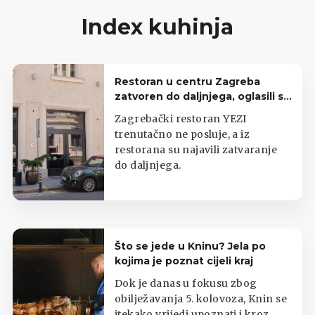
Index kuhinja
Restoran u centru Zagreba
zatvoren do daljnjega, oglasili se
iz lokala
Zagrebački restoran YEZI
trenutačno ne posluje, a iz
restorana su najavili zatvaranje
do daljnjega.
Što se jede u Kninu? Jela po
kojima je poznat cijeli kraj
Dok je danas u fokusu zbog
obilježavanja 5. kolovoza, Knin se
itekako vrijedi upoznati i kroz