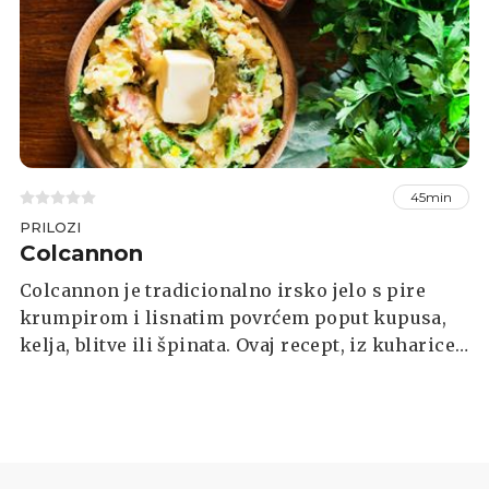
45min
PRILOZI
Colcannon
Colcannon je tradicionalno irsko jelo s pire
krumpirom i lisnatim povrćem poput kupusa,
kelja, blitve ili špinata. Ovaj recept, iz kuharice
s početka 19. stoljeća, predstavljen je na YouTube
kanalu Townsends, koji je posvećen istraživanju
svakodnevnog života u 18. stoljeću.