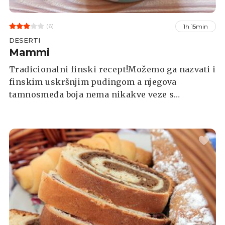
(6)
1h 15min
DESERTI
Mammi
Tradicionalni finski recept!Možemo ga nazvati i
finskim uskršnjim pudingom a njegova
tamnosmeđa boja nema nikakve veze s
čokoladom ili kakaom.