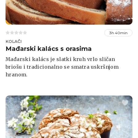
3h 40min
KOLAČI
Mađarski kalács s orasima
Mađarski kalács je slatki kruh vrlo sličan
briošu i tradicionalno se smatra uskršnjom
hranom.