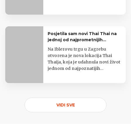
Posjetila sam novi Thai Thai na
jednoj od najprometnijih
zagrebačkih lokacija
Na Iblerovu trgu u Zagrebu
otvorena je nova lokacija Thai
Thaija, koja je udahnula novi život
jednom od najpoznatijih
zagrebačkih kioska s tajlandskom
hranom.
VIDI SVE