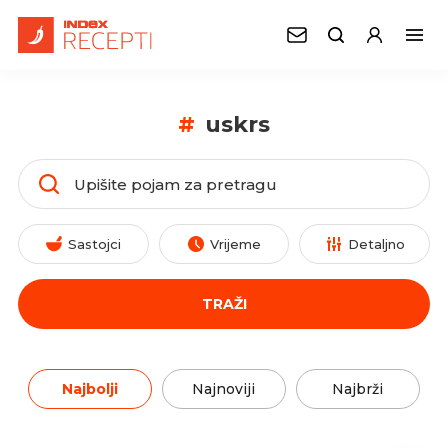
#
uskrs
Sastojci
Vrijeme
Detaljno
TRAŽI
Najbolji
Najnoviji
Najbrži