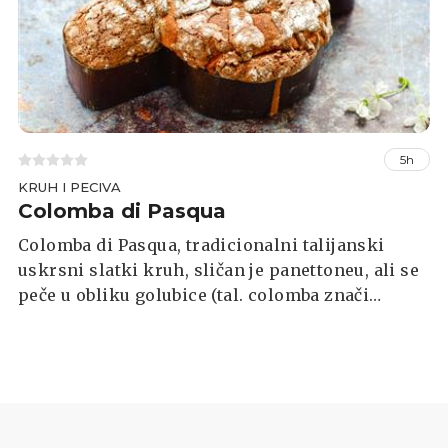
5h
KRUH I PECIVA
Colomba di Pasqua
Colomba di Pasqua, tradicionalni talijanski
uskrsni slatki kruh, sličan je panettoneu, ali se
peče u obliku golubice (tal. colomba znači
golubica). Ima meku, prozračnu teksturu, a
najčešće sadrži kandirano voće (poput
narančine kore), a na vrhu se posipa krupnim
šećerom i bademima. Iako joj je priprema nešto
duža (zbog dizanja tijesta), vrijedna je svakog
trenutka.