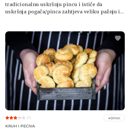
tradicionalnu uskršnju pincu i ističe da
uskršnja pogača/pinca zahtjeva veliku pažnju i
koncentraciju, a povrh svega ljubav te da je sam
proces izrade poprilično dugotrajan kao i kod
svega što nestane u tren, zar ne?
(7)
40min
KRUH I PECIVA