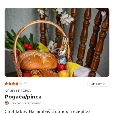
(7)
2h 35min
KRUH I PECIVA
Pogača/pinca
Jakov Harambašić
Chef Jakov Harambašić donosi recept za