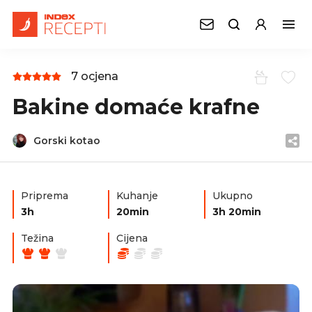
7 ocjena
Bakine domaće krafne
Gorski kotao
Priprema
Kuhanje
Ukupno
3h
20min
3h 20min
Težina
Cijena