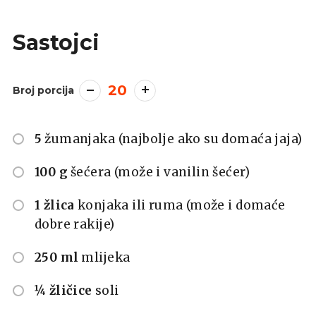
Sastojci
20
Broj porcija
5
žumanjaka (najbolje ako su domaća jaja)
100 g
šećera (može i vanilin šećer)
1 žlica
konjaka ili ruma (može i domaće
dobre rakije)
250 ml
mlijeka
¼ žličice
soli