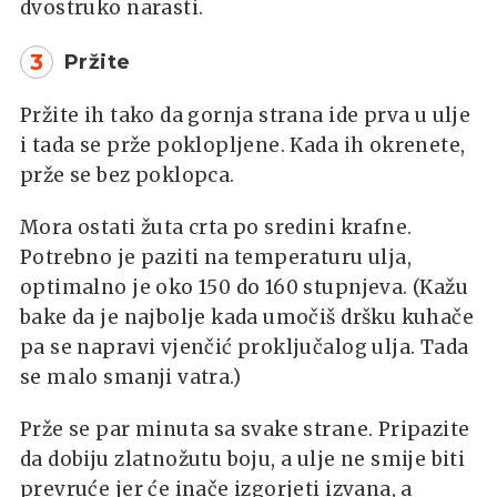
dvostruko narasti.
3
Pržite
Pržite ih tako da gornja strana ide prva u ulje
i tada se prže poklopljene. Kada ih okrenete,
prže se bez poklopca.
Mora ostati žuta crta po sredini krafne.
Potrebno je paziti na temperaturu ulja,
optimalno je oko 150 do 160 stupnjeva. (Kažu
bake da je najbolje kada umočiš dršku kuhače
pa se napravi vjenčić proključalog ulja. Tada
se malo smanji vatra.)
Prže se par minuta sa svake strane. Pripazite
da dobiju zlatnožutu boju, a ulje ne smije biti
prevruće jer će inače izgorjeti izvana, a