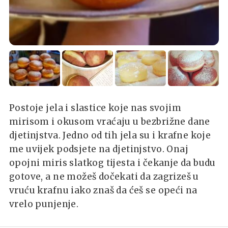
Postoje jela i slastice koje nas svojim
mirisom i okusom vraćaju u bezbrižne dane
djetinjstva. Jedno od tih jela su i krafne koje
me uvijek podsjete na djetinjstvo. Onaj
opojni miris slatkog tijesta i čekanje da budu
gotove, a ne možeš dočekati da zagrizeš u
vruću krafnu iako znaš da ćeš se opeći na
vrelo punjenje.