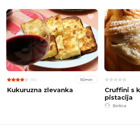
(10)
50min
Kukuruzna zlevanka
Cruffini s
pistacija
Birilica