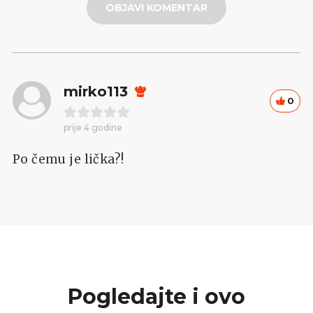
OBJAVI KOMENTAR
mirko113
0
prije 4 godine
Po čemu je lička?!
Pogledajte i ovo