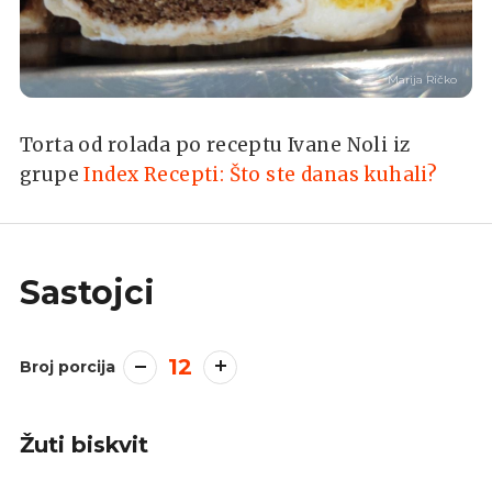
Marija Ričko
Torta od rolada po receptu Ivane Noli iz
grupe
Index Recepti: Što ste danas kuhali?
Sastojci
12
Broj porcija
Žuti biskvit