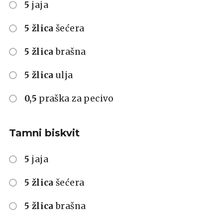
5
jaja
5 žlica
šećera
5 žlica
brašna
5 žlica
ulja
0,5
praška za pecivo
Tamni biskvit
5
jaja
5 žlica
šećera
5 žlica
brašna