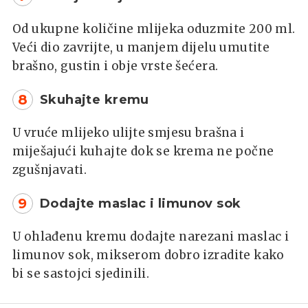
Od ukupne količine mlijeka oduzmite 200 ml.
Veći dio zavrijte, u manjem dijelu umutite
brašno, gustin i obje vrste šećera.
8
Skuhajte kremu
U vruće mlijeko ulijte smjesu brašna i
miješajući kuhajte dok se krema ne počne
zgušnjavati.
9
Dodajte maslac i limunov sok
U ohlađenu kremu dodajte narezani maslac i
limunov sok, mikserom dobro izradite kako
bi se sastojci sjedinili.