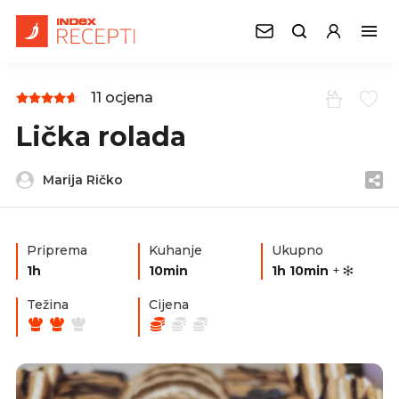
11 ocjena
Lička rolada
Marija Ričko
Priprema
Kuhanje
Ukupno
1h
10min
1h 10min
+
Težina
Cijena