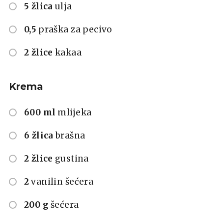
5 žlica
ulja
0,5
praška za pecivo
2 žlice
kakaa
Krema
600 ml
mlijeka
6 žlica
brašna
2 žlice
gustina
2
vanilin šećera
200 g
šećera