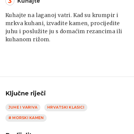
3
Kuhajte
Kuhajte na laganoj vatri. Kad su krumpir i
mrkva kuhani, izvadite kamen, procijedite
juhu i poslužite ju s domaćim rezancima ili
kuhanom rižom.
Ključne riječi
JUHE I VARIVA
HRVATSKI KLASICI
# MORSKI KAMEN