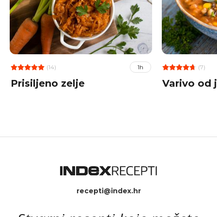
(14)
(7)
1h
Prisiljeno zelje
Varivo od 
recepti@index.hr