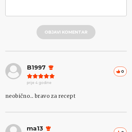
OBJAVI KOMENTAR
B1997
0
prije 4 godine
neobično... bravo za recept
ma13