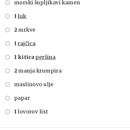
morski šupljikavi kamen
1
luk
2
mrkve
1
rajčica
1 kitica
peršina
2
manja krumpira
maslinovo ulje
papar
1
lovorov list