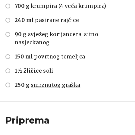
700 g
krumpira (4 veća krumpira)
240 ml
pasirane rajčice
90 g
svježeg korijandera, sitno
nasjeckanog
150 ml
povrtnog temeljca
1½ žličice
soli
250 g
smrznutog graška
Priprema