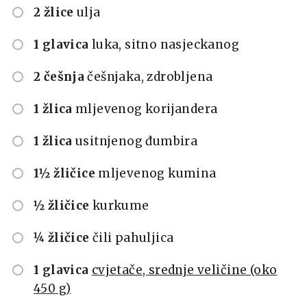
2 žlice
ulja
1 glavica
luka, sitno nasjeckanog
2 češnja
češnjaka, zdrobljena
1 žlica
mljevenog korijandera
1 žlica
usitnjenog đumbira
1½ žličice
mljevenog kumina
½ žličice
kurkume
¼ žličice
čili pahuljica
1 glavica
cvjetače, srednje veličine (oko
450 g)