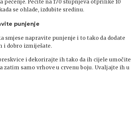
 pečenje. Pecite na 170 stupnjeva otprilike 10
kada se ohlade, izdubite sredinu.
vite punjenje
a smjese napravite punjenje i to tako da dodate
 i dobro izmiješate.
reskvice i dekorirajte ih tako da ih cijele umočite
 a zatim samo vrhove u crvenu boju. Uvaljajte ih u