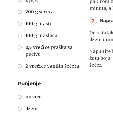
papirom za
minuta, a 
200 g
šećera
2
Napra
100 g
masti
Od ostatak
100 g
maslaca
džem i rum
0,5 vrećice
praška za
Napunite b
pecivo
žutu boju,
šećer.
2 vrećice
vanilin šećera
Punjenje
mrvice
džem