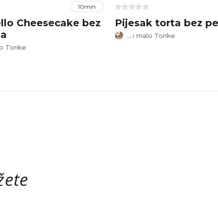
10min
llo Cheesecake bez
Pijesak torta bez p
ja
....i malo Tonke
alo Tonke
žete