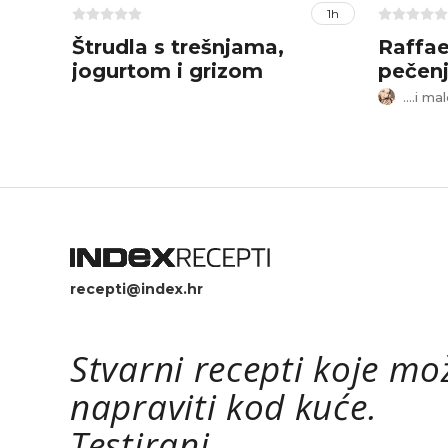
1h
Štrudla s trešnjama,
Raffae
jogurtom i grizom
pečen
....i m
recepti@index.hr
Stvarni recepti koje mo
napraviti kod kuće.
Testirani.