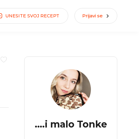
Prijavi se
UNESITE
SVOJ
RECEPT
....i malo Tonke