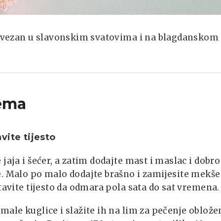
obavezan u slavonskim svatovima i na blagdanskom
ema
vite tijesto
 jaja i šećer, a zatim dodajte mast i maslac i dobro
. Malo po malo dodajte brašno i zamijesite mekše
stavite tijesto da odmara pola sata do sat vremena.
male kuglice i slažite ih na lim za pečenje oblože