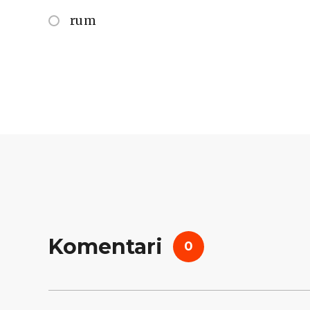
rum
Komentari
0