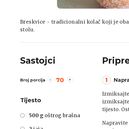
Breskvice - tradicionalni kolač koji je 
stolu.
Sastojci
Pripr
70
1
Napra
Broj porcija
Izmiksajte
Tijesto
izmiksajte
tijesto. O
500 g
oštrog brašna
Napravite 
2
jaja