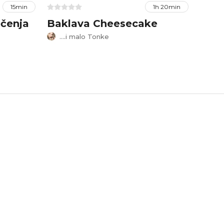
15min
1h 20min
ečenja
Baklava Cheesecake
Čoko
Eliz
....i malo Tonke