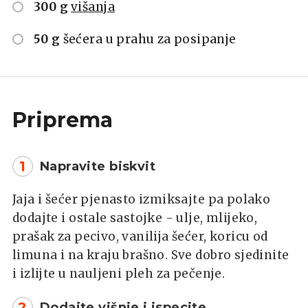
300 g
višanja
50 g
šećera u prahu za posipanje
Priprema
1
Napravite biskvit
Jaja i šećer pjenasto izmiksajte pa polako
dodajte i ostale sastojke - ulje, mlijeko,
prašak za pecivo, vanilija šećer, koricu od
limuna i na kraju brašno. Sve dobro sjedinite
i izlijte u nauljeni pleh za pečenje.
2
Dodajte višnje i ispecite