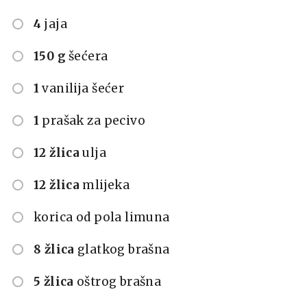
4
jaja
150 g
šećera
1
vanilija šećer
1
prašak za pecivo
12 žlica
ulja
12 žlica
mlijeka
korica od pola limuna
8 žlica
glatkog brašna
5 žlica
oštrog brašna