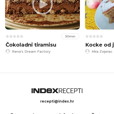
30min
Čokoladni tiramisu
Kocke od 
Rena's Dream Factory
Mira Zvijerac
recepti@index.hr