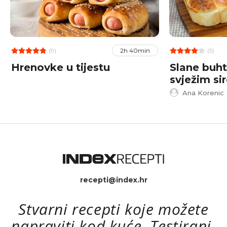
(9)
(5)
2h 40min
Hrenovke u tijestu
Slane buht
svježim si
Ana Korenic
recepti@index.hr
Stvarni recepti koje možete
napraviti kod kuće. Testirani.