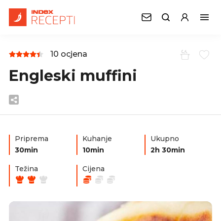
10 ocjena
Engleski muffini
Priprema
Kuhanje
Ukupno
30min
10min
2h 30min
Težina
Cijena