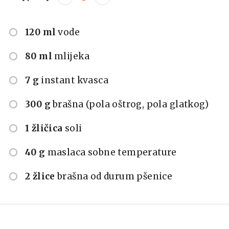
120 ml
vode
80 ml
mlijeka
7 g
instant kvasca
300 g
brašna (pola oštrog, pola glatkog)
1 žličica
soli
40 g
maslaca sobne temperature
2 žlice
brašna od durum pšenice