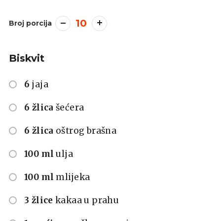
10
Broj porcija
Biskvit
6
jaja
6 žlica
šećera
6 žlica
oštrog brašna
100 ml
ulja
100 ml
mlijeka
3 žlice
kakaa u prahu