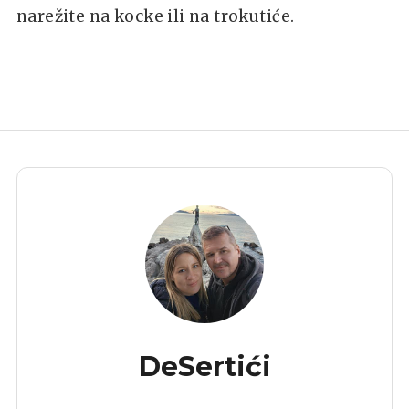
narežite na kocke ili na trokutiće.
DeSertići