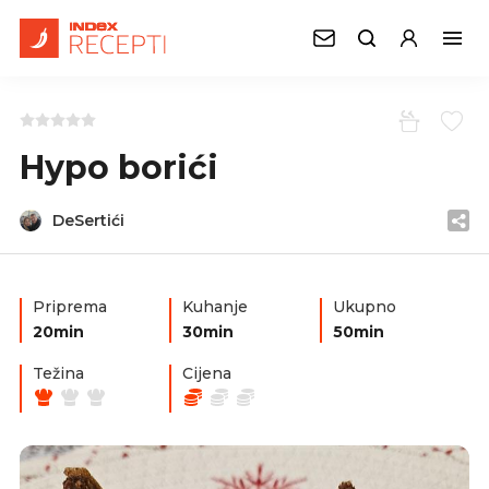
Hypo borići
DeSertići
Priprema
Kuhanje
Ukupno
20min
30min
50min
Težina
Cijena