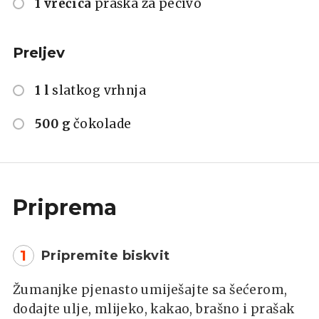
1 vrećica
praška za pecivo
Preljev
1 l
slatkog vrhnja
500 g
čokolade
Priprema
1
Pripremite biskvit
Žumanjke pjenasto umiješajte sa šećerom,
dodajte ulje, mlijeko, kakao, brašno i prašak