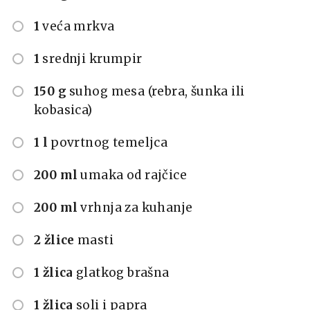
1
veća mrkva
1
srednji krumpir
150 g
suhog mesa (rebra, šunka ili
kobasica)
1 l
povrtnog temeljca
200 ml
umaka od rajčice
200 ml
vrhnja za kuhanje
2 žlice
masti
1 žlica
glatkog brašna
1 žlica
soli i papra