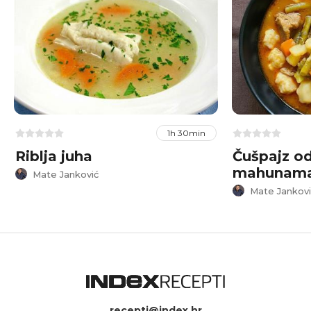
1h 30min
Riblja juha
Čušpajz od
mahunama 
Mate Janković
Mate Jankovi
recepti@index.hr