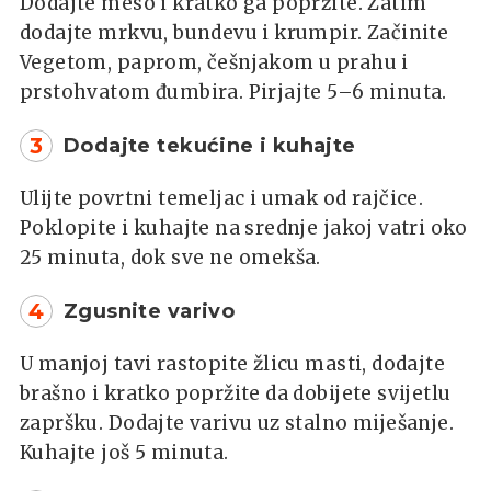
Dodajte meso i kratko ga popržite. Zatim
dodajte mrkvu, bundevu i krumpir. Začinite
Vegetom, paprom, češnjakom u prahu i
prstohvatom đumbira. Pirjajte 5–6 minuta.
3
Dodajte tekućine i kuhajte
Ulijte povrtni temeljac i umak od rajčice.
Poklopite i kuhajte na srednje jakoj vatri oko
25 minuta, dok sve ne omekša.
4
Zgusnite varivo
U manjoj tavi rastopite žlicu masti, dodajte
brašno i kratko popržite da dobijete svijetlu
zapršku. Dodajte varivu uz stalno miješanje.
Kuhajte još 5 minuta.