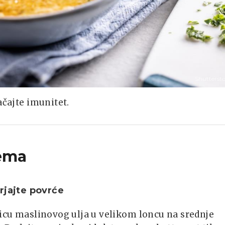
Shutterst
ačajte imunitet.
ema
rjajte povrće
licu maslinovog ulja u velikom loncu na srednje