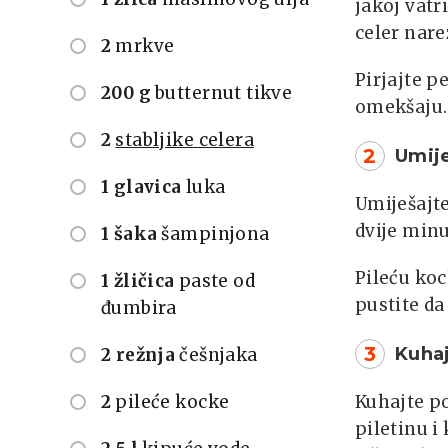
jakoj vatr
celer nare
2
mrkve
Pirjajte p
200 g
butternut tikve
omekšaju.
2
stabljike celera
2
Umije
1 glavica
luka
Umiješajte
dvije minu
1 šaka
šampinjona
Pileću koc
1 žličica
paste od
pustite da 
đumbira
3
Kuha
2 režnja
češnjaka
2
pileće kocke
Kuhajte p
piletinu i