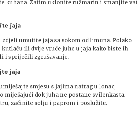
de kuhana. Zatim uklonite ružmarin i smanjite va
te jaja
 zdjeli umutite jaja sa sokom od limuna. Polako
 kutlaču ili dvije vruće juhe u jaja kako biste ih
i i spriječili zgrušavanje.
te jaja
miješajte smjesu s jajima natrag u lonac,
o miješajući dok juha ne postane svilenkasta.
tru, začinite solju i paprom i poslužite.