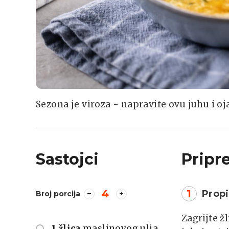
Sezona je viroza - napravite ovu juhu i oj
Sastojci
Pripr
4
1
Propi
Broj porcija
Zagrijte ž
1 žlica
maslinovog ulja