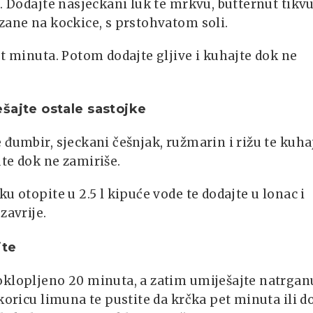
i. Dodajte nasjeckani luk te mrkvu, butternut tikvu
zane na kockice, s prstohvatom soli.
et minuta. Potom dodajte gljive i kuhajte dok ne
šajte ostale sastojke
 đumbir, sjeckani češnjak, ružmarin i rižu te kuha
te dok ne zamiriše.
ku otopite u 2.5 l kipuće vode te dodajte u lonac i
zavrije.
jte
oklopljeno 20 minuta, a zatim umiješajte natrgan
 koricu limuna te pustite da krčka pet minuta ili d