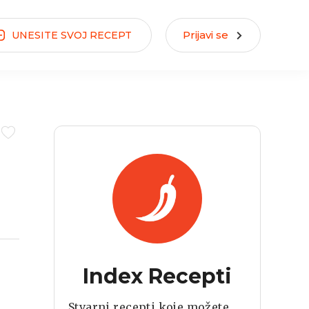
Prijavi se
UNESITE
SVOJ
RECEPT
Index Recepti
Stvarni recepti koje možete