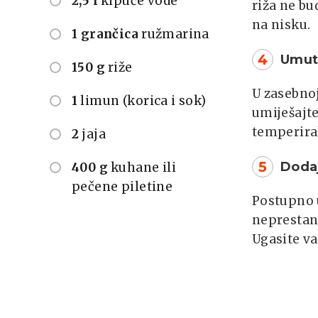
2,5 l
kipuće vode
riža ne bu
na nisku.
1 grančica
ružmarina
4
Umuti
150 g
riže
U zasebnoj
1
limun (korica i sok)
umiješajte
temperiral
2
jaja
5
Dodaj
400 g
kuhane ili
pečene piletine
Postupno u
neprestan
Ugasite va