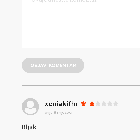
OBJAVI KOMENTAR
xeniakifhr
prije 8 mjeseci
Bljak.