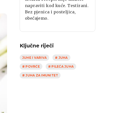
napraviti kod kuće. Testirani.
Bez pjenica i posteljica,
obećajemo.
Ključne riječi
JUHE I VARIVA
# JUHA
# POVRĆE
# PILEĆA JUHA
# JUHA ZA IMUNITET