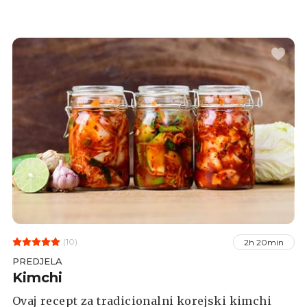
začinjeno parmezanom. U ovoj verziji odlučili
smo se za laganu vegetarijansku opciju.
(10)
2h 20min
PREDJELA
Kimchi
Ovaj recept za tradicionalni korejski kimchi