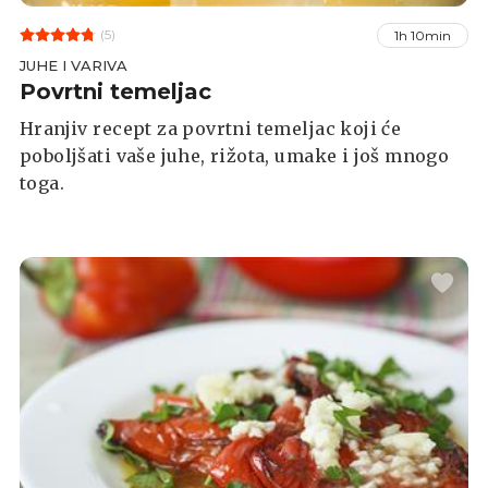
(5)
1h 10min
JUHE I VARIVA
Povrtni temeljac
Hranjiv recept za povrtni temeljac koji će
poboljšati vaše juhe, rižota, umake i još mnogo
toga.