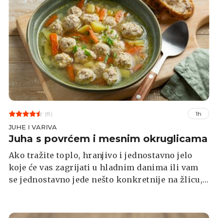
(8)
1h
JUHE I VARIVA
Juha s povrćem i mesnim okruglicama
Ako tražite toplo, hranjivo i jednostavno jelo
koje će vas zagrijati u hladnim danima ili vam
se jednostavno jede nešto konkretnije na žlicu,
ova juha s povrćem i mesnim okruglicama
idealan je izbor. Lagana je, ali istodobno zasitna
zahvaljujući bogatom povrću i sočnim mesnim