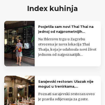
Index kuhinja
Posjetila sam novi Thai Thai na
jednoj od najprometnijih
zagrebačkih lokacija
Na Iblerovu trgu u Zagrebu
otvorena je nova lokacija Thai
Thaija, koja je udahnula novi život
jednom od najpoznatijih
zagrebačkih kioska s tajlandskom
hranom.
Sarajevski restoran: Ulazak nije
moguć u trenirkama,
potkošuljama i japankama
Poznati sarajevski restoran uveo
je pravila odijevanja za goste.