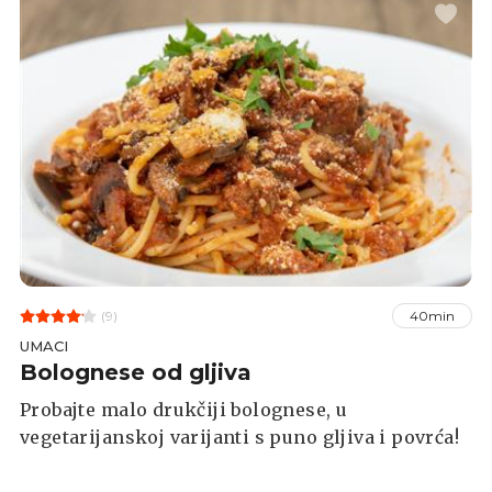
okruglicama.
(9)
40min
UMACI
Bolognese od gljiva
Probajte malo drukčiji bolognese, u
vegetarijanskoj varijanti s puno gljiva i povrća!