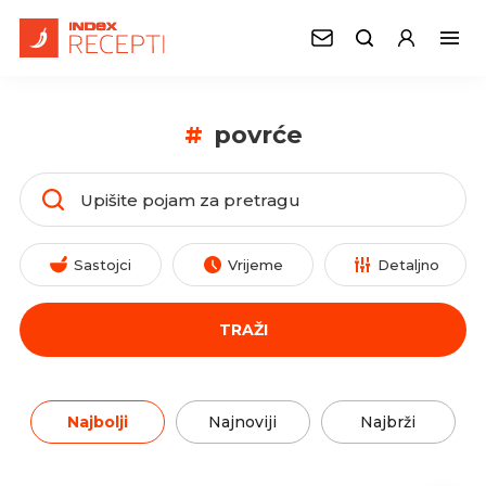
#
povrće
Sastojci
Vrijeme
Detaljno
TRAŽI
Najbolji
Najnoviji
Najbrži