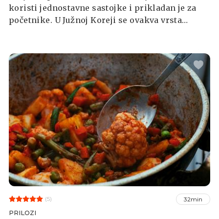
koristi jednostavne sastojke i prikladan je za
početnike. U Južnoj Koreji se ovakva vrsta
kimchija naziva Mak-Kimchi ili jednostavni
kimchi, a riječ mak ovdje zapravo znači "što
god" ili "kako god želite".
(5)
32min
PRILOZI