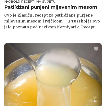
NAJBOLJI RECEPTI NA SVIJETU
Patlidžani punjeni mljevenim mesom
Ovo je klasični recept za patlidžane punjene
mljevenim mesom i rajčicom – u Turskoj je ovo
jelo poznato pod nazivom Kerniyarik. Recept
možete prilagoditi sebi, dodati u smjesu povrće
koje volite – papriku, tikvicu... Ako volite sir,
naribajte ga po napunjenim lađicama. Za samu
pripremu ovog starinskog ukusnog jela trebat
će vam oko sat vremena.