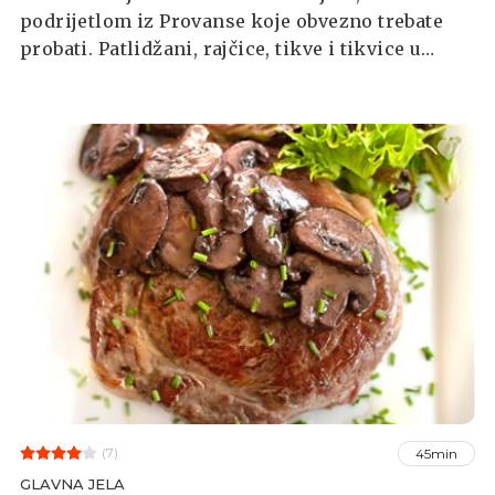
podrijetlom iz Provanse koje obvezno trebate
probati. Patlidžani, rajčice, tikve i tikvice u
umaku - prefino.
(7)
45min
GLAVNA JELA