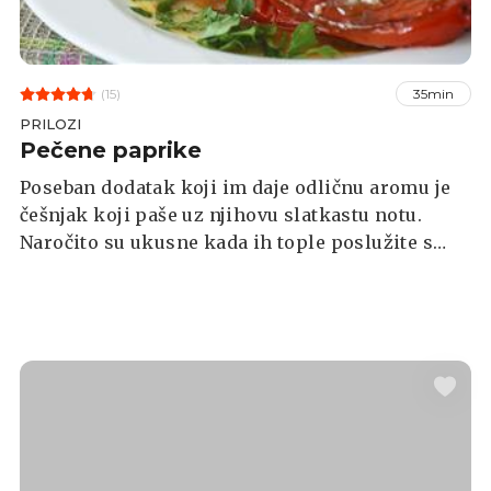
(15)
35min
PRILOZI
Pečene paprike
Poseban dodatak koji im daje odličnu aromu je
češnjak koji paše uz njihovu slatkastu notu.
Naročito su ukusne kada ih tople poslužite s
rashlađenim vrhnjem.