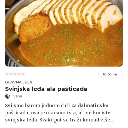
6h 55min
GLAVNA JELA
Svinjska leđa ala pašticada
Ivana
Svi smo barem jednom čuli za dalmatinsku
pašticadu, ova je okusom ista, ali se koriste
svinjska leđa. Svaki put se traži komad više...