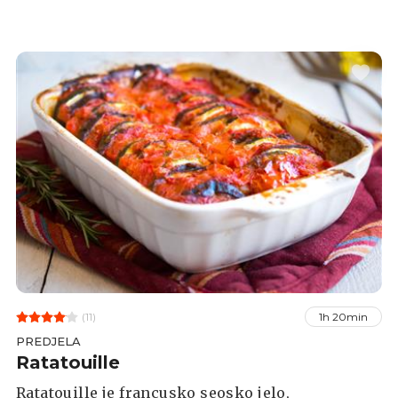
(11)
1h 20min
PREDJELA
Ratatouille
Ratatouille je francusko seosko jelo,