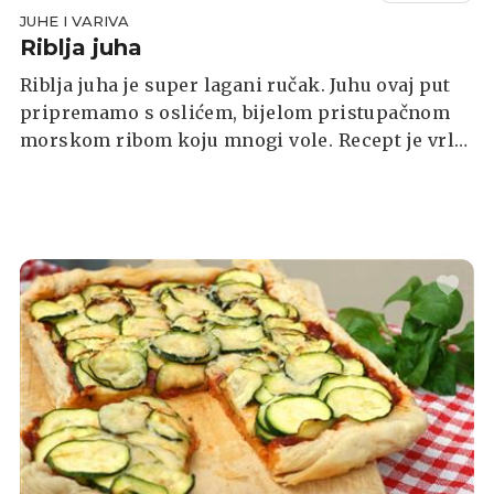
JUHE I VARIVA
Riblja juha
Riblja juha je super lagani ručak. Juhu ovaj put
pripremamo s oslićem, bijelom pristupačnom
morskom ribom koju mnogi vole. Recept je vrlo
jednostavan, a glavno je da znate da juhu ne
smijete prekuhati.