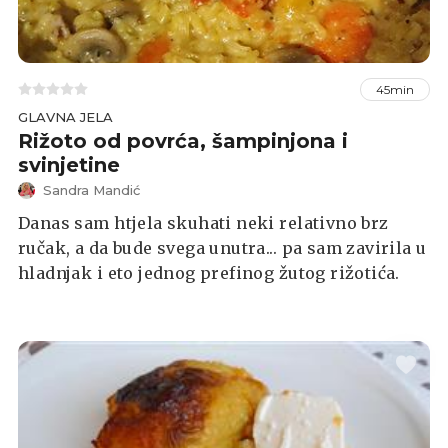
45min
GLAVNA JELA
Rižoto od povrća, šampinjona i
svinjetine
Sandra Mandić
Danas sam htjela skuhati neki relativno brz
ručak, a da bude svega unutra... pa sam zavirila u
hladnjak i eto jednog prefinog žutog rižotića.