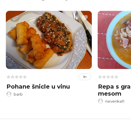
1h
Pohane šnicle u vinu
Repa s gr
mesom
barb
nevenka11