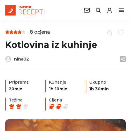
8 ocjena
Kotlovina iz kuhinje
nina32
Priprema
Kuhanje
Ukupno
20min
1h 10min
1h 30min
Težina
Cijena