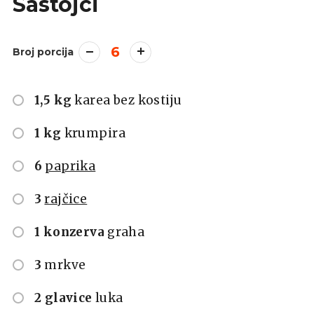
Sastojci
6
Broj porcija
1,5 kg
karea bez kostiju
1 kg
krumpira
6
paprika
3
rajčice
1 konzerva
graha
3
mrkve
2 glavice
luka