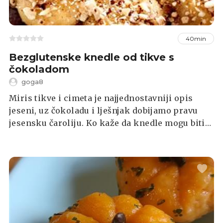
40min
Bezglutenske knedle od tikve s
čokoladom
goga8
Miris tikve i cimeta je najjednostavniji opis
jeseni, uz čokoladu i lješnjak dobijamo pravu
jesensku čaroliju. Ko kaže da knedle mogu biti
samo od krumpira, ako ih nalravite od tikve
daju potpuno drugi pogled na te punjene
okruglice... Mmmm spremite se za uzivanje.