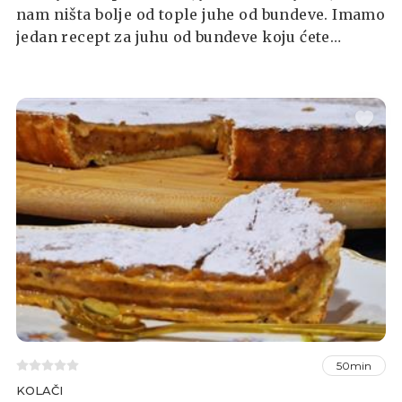
nam ništa bolje od tople juhe od bundeve. Imamo
jedan recept za juhu od bundeve koju ćete
poželjeti raditi svakog dana, a možete koristiti
muškatnu ili hokaido tikvu.
50min
KOLAČI