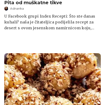
Pita od muškatne tikve
Adnanka
U Facebook grupi Index Recepti: Što ste danas
kuhali? naša je čitateljica podijelila recept za
desert s ovom jesenskom namirnicom koju,
kako kaže, obožava, a u nastavku pronađite sve
potrebne sastojke i postupak za pripremu ovog
deserta.