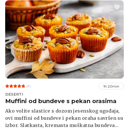
(8)
1h 20min
DESERTI
Muffini od bundeve s pekan orasima
Ako volite slastice s dozom jesenskog ugođaja,
ovi muffini od bundeve i pekan oraha savršen su
izbor. Slatkasta, kremasta muškatna bundeva