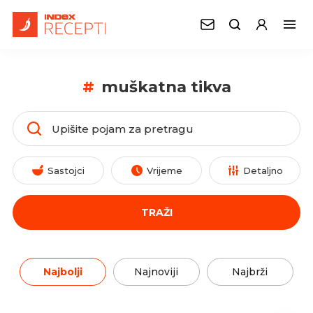
#
muškatna tikva
Sastojci
Vrijeme
Detaljno
TRAŽI
Najbolji
Najnoviji
Najbrži