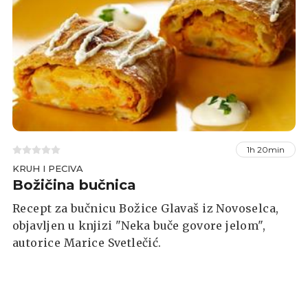
1h 20min
KRUH I PECIVA
Božičina bučnica
Recept za bučnicu Božice Glavaš iz Novoselca,
objavljen u knjizi "Neka buče govore jelom",
autorice Marice Svetlečić.