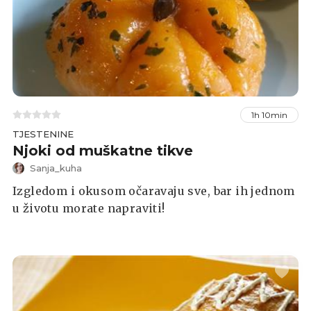
1h 10min
TJESTENINE
Njoki od muškatne tikve
Sanja_kuha
Izgledom i okusom očaravaju sve, bar ih jednom
u životu morate napraviti!