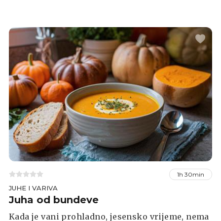
daje im divnu sočnost i aromu, dok hrskavi
pekan orasi i začini unose bogatstvo okusa. Ovaj
recept jednostavan je za pripremu, a rezultat su
mekani i aromatični muffini koje ćete zasigurno
rado ponavljati.
1h 30min
JUHE I VARIVA
Juha od bundeve
Kada je vani prohladno, jesensko vrijeme, nema