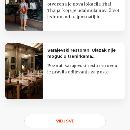
otvorena je nova lokacija Thai
Thaija, koja je udahnula novi život
jednom od najpoznatijih
zagrebačkih kioska s tajlandskom
hranom.
Sarajevski restoran: Ulazak nije
moguć u trenirkama,
potkošuljama i japankama
Poznati sarajevski restoran uveo
je pravila odijevanja za goste.
VIDI SVE