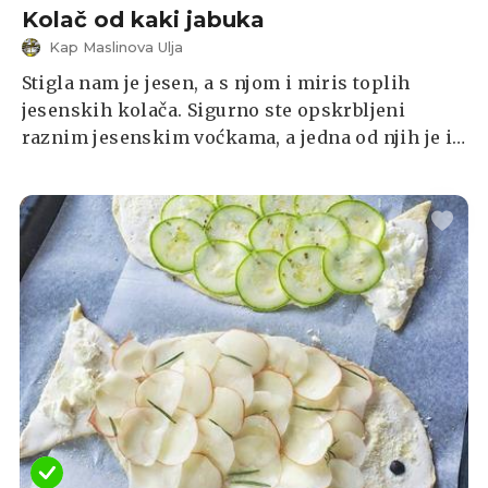
Kolač od kaki jabuka
Kap Maslinova Ulja
Stigla nam je jesen, a s njom i miris toplih
jesenskih kolača. Sigurno ste opskrbljeni
raznim jesenskim voćkama, a jedna od njih je i
kaki japanska jabuka. Kako smo ih ove godine
baš dobili dosta za poklon, odlučila sam
smisliti recept za kolač.