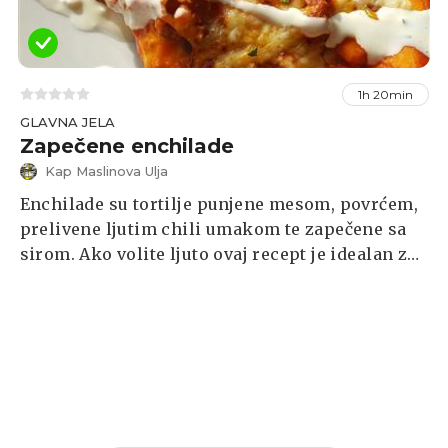
1h 20min
GLAVNA JELA
Zapečene enchilade
Kap Maslinova Ulja
Enchilade su tortilje punjene mesom, povrćem,
prelivene ljutim chili umakom te zapečene sa
sirom. Ako volite ljuto ovaj recept je idealan za
Vas. A ako pak niste ljubitelji ljutine uvijek
možete izostaviti chili i ljuti umak.