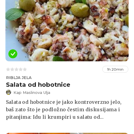
1h 20min
RIBLJA JELA
Salata od hobotnice
Kap Maslinova Ulja
Salata od hobotnice je jako kontroverzno jelo,
baš zato što je podložno čestim diskusijama i
pitanjima: Idu li krumpiri u salatu od
hobotnice? Ide li rajčica? Ide li rikula i kapari?
U Dalmaciji je neka baza i klasika salata od