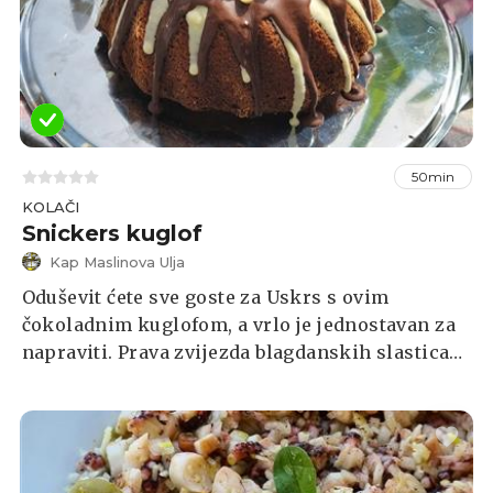
50min
KOLAČI
Snickers kuglof
Kap Maslinova Ulja
Oduševit ćete sve goste za Uskrs s ovim
čokoladnim kuglofom, a vrlo je jednostavan za
napraviti. Prava zvijezda blagdanskih slastica
će biti upravo ovaj desert.