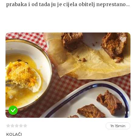
prabaka i od tada ju je cijela obitelj neprestano
pravila. Isprobali smo razne recepte
čokoladnih torti, ali je ovaj definitivno omiljeni.
1h 15min
KOLAČI