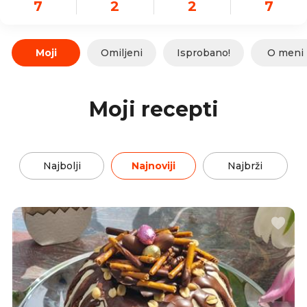
7
2
2
7
Moji
Omiljeni
Isprobano!
O meni
Moji recepti
Najbolji
Najnoviji
Najbrži