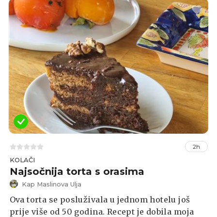
hobotnice i začina, eventualno uz dodatke
kapara ili maslina. Zato za nju pišem recept.
2h
KOLAČI
Najsočnija torta s orasima
Kap Maslinova Ulja
Ova torta se posluživala u jednom hotelu još
prije više od 50 godina. Recept je dobila moja