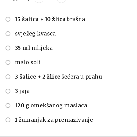
15 šalica + 10 žlica
brašna
svježeg kvasca
35 ml
mlijeka
malo soli
3 šalice + 2 žlice
šećera u prahu
3
jaja
120 g
omekšanog maslaca
1
žumanjak za premazivanje