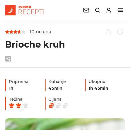
10 ocjena
Brioche kruh
Priprema
Kuhanje
Ukupno
1h
45min
1h 45min
Težina
Cijena