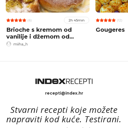
(6)
(12)
2h 45min
Brioche s kremom od
Gougeres
vanilije i džemom od
šumskog voća
miiha_h
recepti@index.hr
Stvarni recepti koje možete
napraviti kod kuće. Testirani.