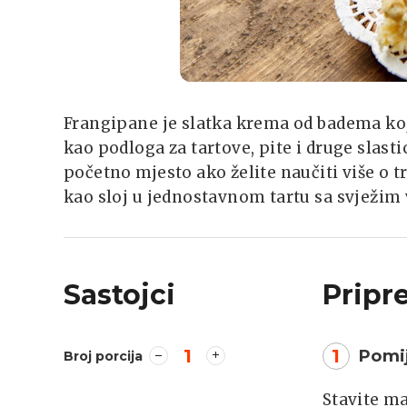
Frangipane je slatka krema od badema koja 
kao podloga za tartove, pite i druge slasti
početno mjesto ako želite naučiti više o 
kao sloj u jednostavnom tartu sa svježi
Sastojci
Pripr
1
1
Pomij
Broj porcija
Stavite ma