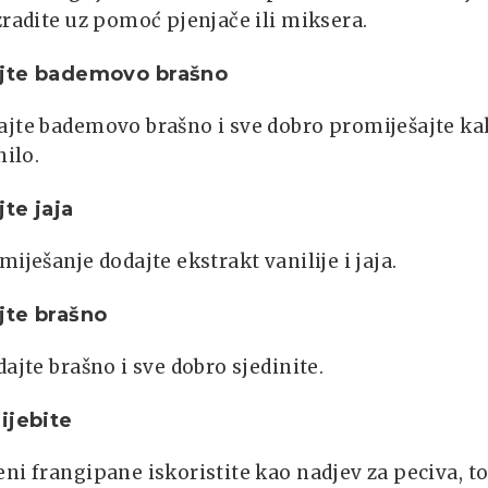
zradite uz pomoć pjenjače ili miksera.
jte bademovo brašno
ajte bademovo brašno i sve dobro promiješajte ka
nilo.
te jaja
miješanje dodajte ekstrakt vanilije i jaja.
jte brašno
dajte brašno i sve dobro sjedinite.
ijebite
ni frangipane iskoristite kao nadjev za peciva, to