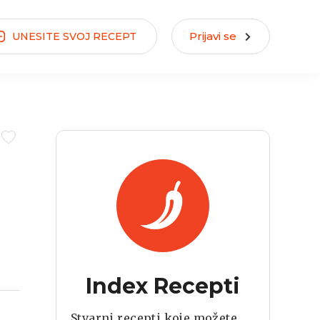
Prijavi se
UNESITE
SVOJ
RECEPT
Index Recepti
Stvarni recepti koje možete