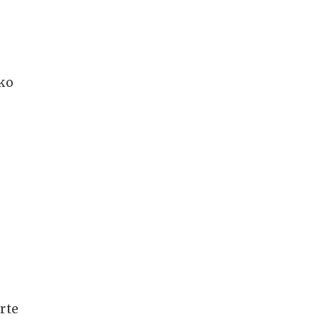
ko
rte