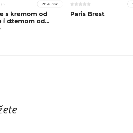
(6)
2h 45min
he s kremom od
Paris Brest
je i džemom od
og voća
h
žete