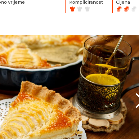
no vrijeme
Kompliciranost
Cijena
n