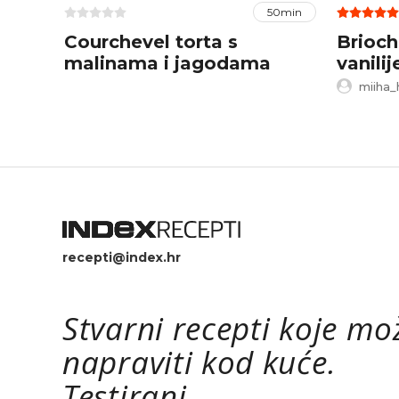
50min
Courchevel torta s
Brioc
malinama i jagodama
vanili
šumsk
miiha_
recepti@index.hr
Stvarni recepti koje mo
napraviti kod kuće.
Testirani.