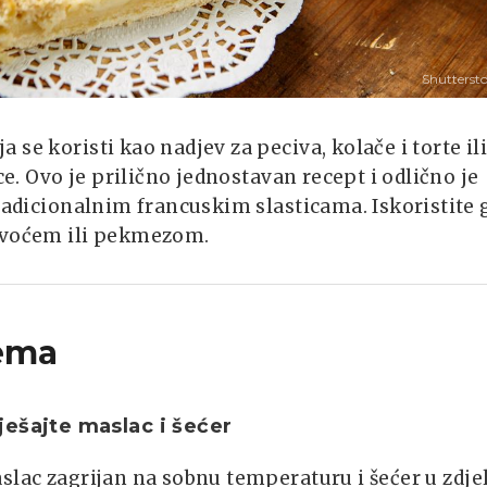
Shutterst
se koristi kao nadjev za peciva, kolače i torte il
ce. Ovo je prilično jednostavan recept i odlično je
tradicionalnim francuskim slasticama. Iskoristite 
m voćem ili pekmezom.
ema
ešajte maslac i šećer
slac zagrijan na sobnu temperaturu i šećer u zdjel