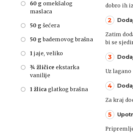
60 g
omekšalog
dobro ih i
maslaca
2
Doda
50 g
šećera
Zatim dod
50 g
bademovog brašna
bi se sjedi
1
jaje, veliko
3
Dodaj
¾ žličice
ekstarka
Uz lagano 
vanilije
4
Doda
1 žlica
glatkog brašna
Za kraj do
5
Upotr
Pripremlje