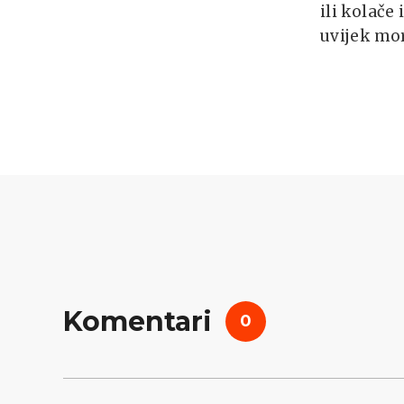
ili kolače
uvijek mor
Komentari
0