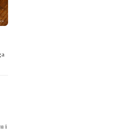
ock
i
ga
u i