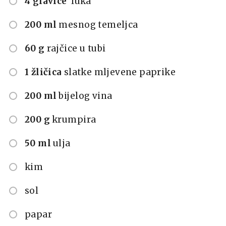
4 glavice
luka
200 ml
mesnog temeljca
60 g
rajčice u tubi
1 žličica
slatke mljevene paprike
200 ml
bijelog vina
200 g
krumpira
50 ml
ulja
kim
sol
papar