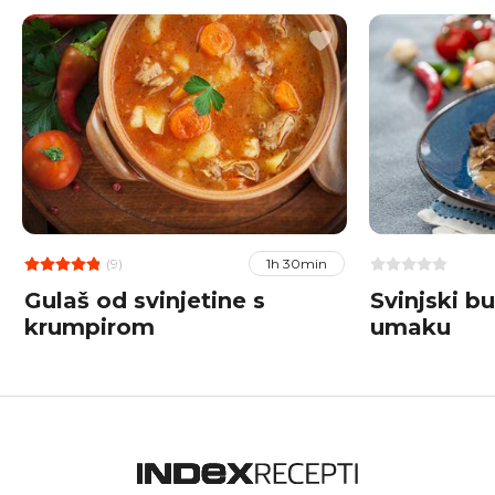
(9)
1h 30min
Gulaš od svinjetine s
Svinjski b
krumpirom
umaku