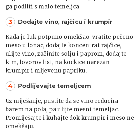
ga podliti s malo temeljca.
3
Dodajte vino, rajčicu i krumpir
Kada je luk potpuno omekšao, vratite pečeno
meso u lonac, dodajte koncentrat rajčice,
ulijte vino, začinite solju i paprom, dodajte
kim, lovorov list, na kockice narezan
krumpir i mljevenu papriku.
4
Podlijevajte temeljcem
Uz miješanje, pustite da se vino reducira
barem na pola, pa ulijte mesni temeljac.
Promiješajte i kuhajte dok krumpir i meso ne
omekšaju.