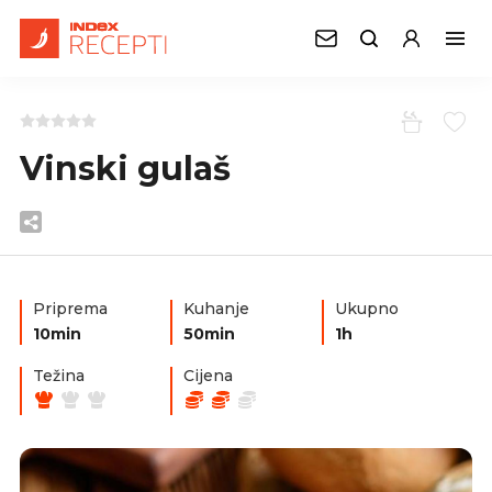
Vinski gulaš
Priprema
Kuhanje
Ukupno
10min
50min
1h
Težina
Cijena