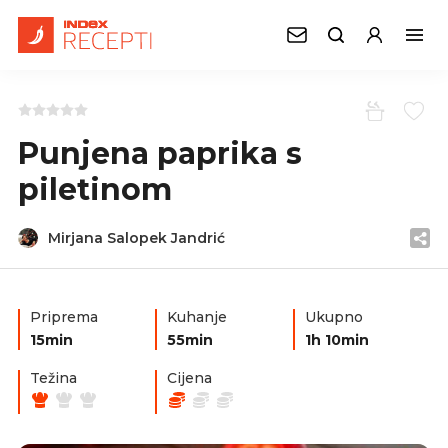
Punjena paprika s
piletinom
Mirjana Salopek Jandrić
Priprema
Kuhanje
Ukupno
15min
55min
1h 10min
Težina
Cijena