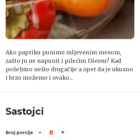
Ako papriku punimo mljevenim mesom,
zašto ju ne napunit i pilećim fileom? Kad
poželimo nešto drugačije a opet da je ukusno
i brzo možemo i ovako...
Sastojci
8
Broj porcija