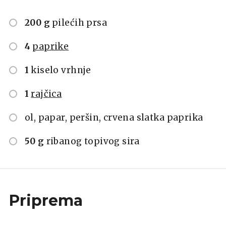
200 g
pilećih prsa
4
paprike
1
kiselo vrhnje
1
rajčica
ol, papar, peršin, crvena slatka paprika
50 g
ribanog topivog sira
Priprema