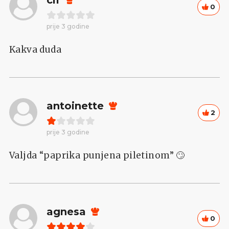
0
prije 3 godine
Kakva duda
antoinette
2
prije 3 godine
Valjda “paprika punjena piletinom” 🙄
agnesa
0