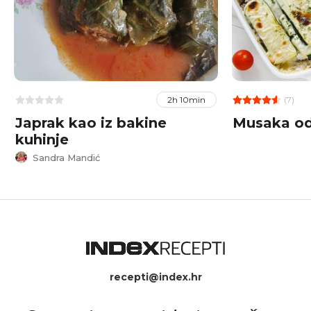
(7)
2h 10min
Japrak kao iz bakine
Musaka od
kuhinje
Sandra Mandić
recepti@index.hr