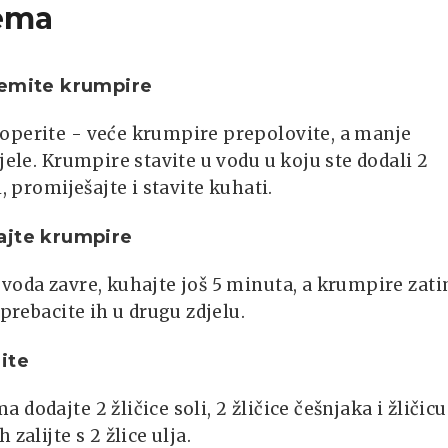
ema
remite krumpire
operite - veće krumpire prepolovite, a manje
ijele. Krumpire stavite u vodu u koju ste dodali 2
i, promiješajte i stavite kuhati.
ajte krumpire
voda zavre, kuhajte još 5 minuta, a krumpire zat
 prebacite ih u drugu zdjelu.
ite
 dodajte 2 žličice soli, 2 žličice češnjaka i žličicu
 zalijte s 2 žlice ulja.