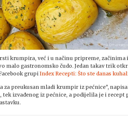
Selma Omerbegov
sti krumpira, već i u načinu pripreme, začinima 
vo malo gastronomsko čudo. Jedan takav trik otkr
u Facebook grupi
Index Recepti: Što ste danas kuhal
na za preukusan mladi krumpir iz pećnice", napisa
tek izvađenog iz pećnice, a podijelila je i recept 
astavku.