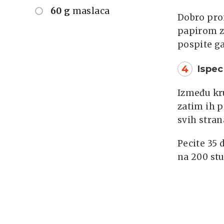
60 g
maslaca
Dobro prom
papirom za
pospite g
4
Ispec
Između kru
zatim ih p
svih stran
Pecite 35 
na 200 st