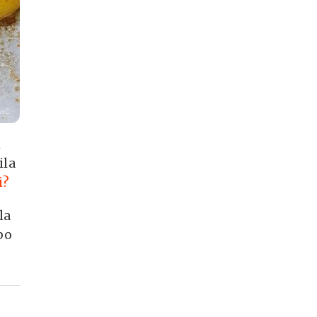
ić
i
ila
i?
la
po