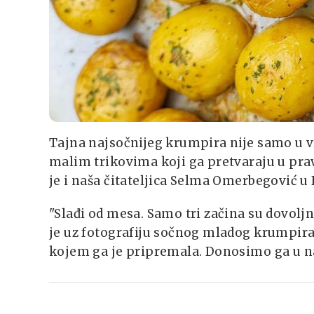
Tajna najsočnijeg krumpira nije samo u vr
malim trikovima koji ga pretvaraju u pra
je i naša čitateljica Selma Omerbegović 
"Slađi od mesa. Samo tri začina su dovolj
je uz fotografiju sočnog mladog krumpira, 
kojem ga je pripremala. Donosimo ga u n