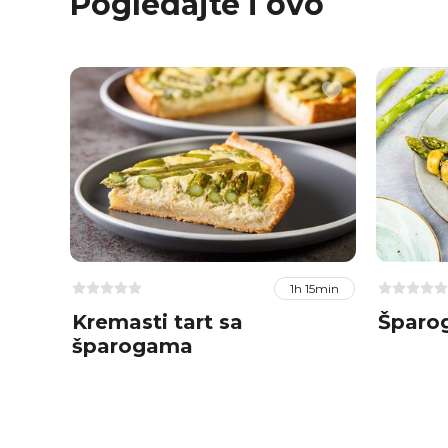
Pogledajte i ovo
1h 15min
Kremasti tart sa
Šparog
šparogama