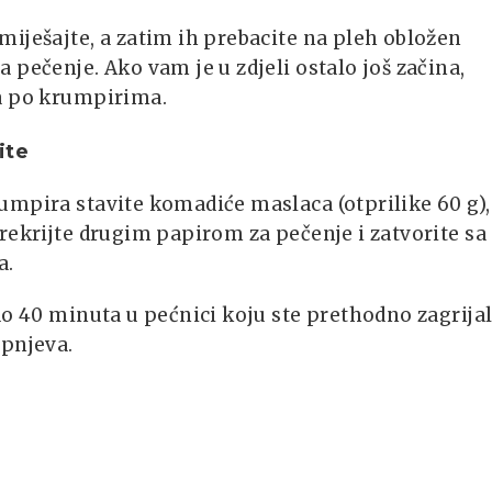
iješajte, a zatim ih prebacite na pleh obložen
 pečenje. Ako vam je u zdjeli ostalo još začina,
a po krumpirima.
ite
mpira stavite komadiće maslaca (otprilike 60 g),
rekrijte drugim papirom za pečenje i zatvorite sa
a.
do 40 minuta u pećnici koju ste prethodno zagrijal
upnjeva.