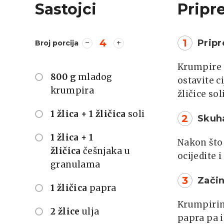
Sastojci
Pripr
4
1
Prip
Broj porcija
Krumpire 
800 g
mladog
ostavite c
krumpira
žličice sol
1 žlica + 1 žličica
soli
2
Skuh
1 žlica + 1
Nakon što 
žličica
češnjaka u
ocijedite i
granulama
3
Začin
1 žličica
papra
Krumpirima
2 žlice
ulja
papra pa ih