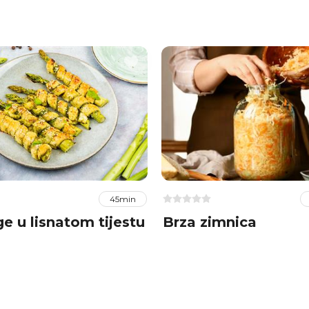
45min
e u lisnatom tijestu
Brza zimnica