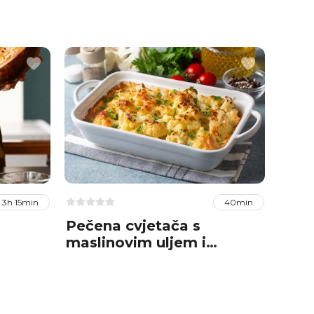
3h 15min
40min
Pečena cvjetača s
Poha
maslinovim uljem i
češnjakom