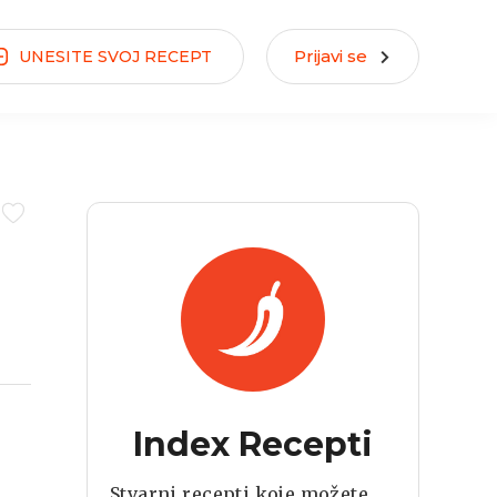
Prijavi se
UNESITE
SVOJ
RECEPT
Index Recepti
Stvarni recepti koje možete