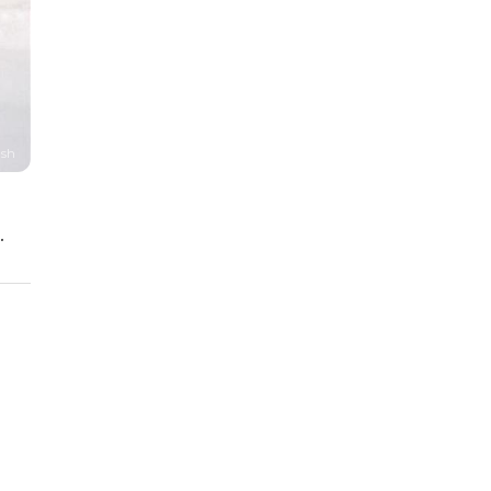
ash
.
e