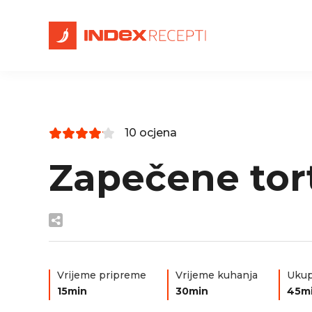
10 ocjena
Zapečene tort
Vrijeme pripreme
Vrijeme kuhanja
Ukup
15min
30min
45m