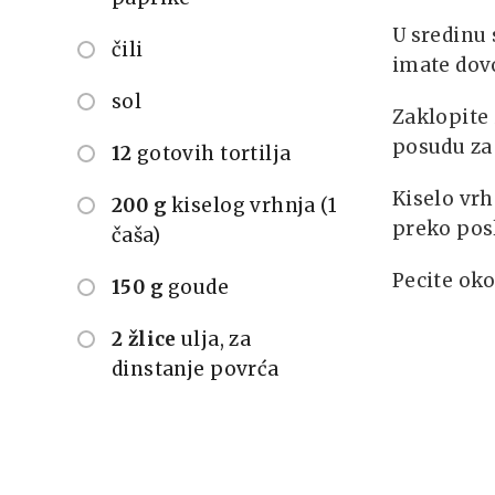
U sredinu 
čili
imate dovo
sol
Zaklopite 
posudu za 
12
gotovih tortilja
Kiselo vr
200 g
kiselog vrhnja (1
preko posl
čaša)
Pecite oko
150 g
goude
2 žlice
ulja, za
dinstanje povrća