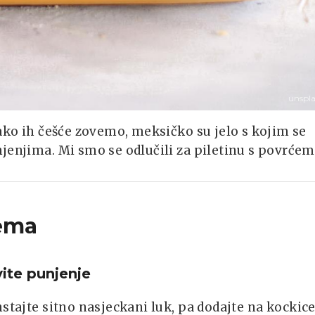
unspl
kako ih češće zovemo, meksičko su jelo s kojim se
jenjima. Mi smo se odlučili za piletinu s povrćem
ema
vite punjenje
nstajte sitno nasjeckani luk, pa dodajte na kockic