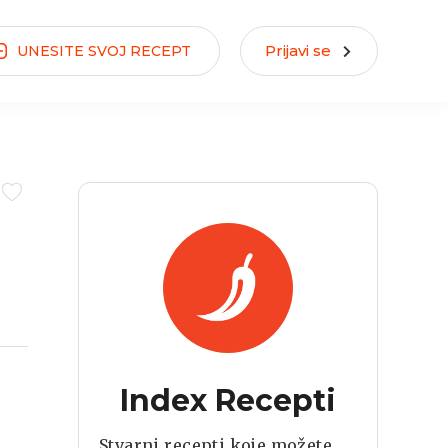
Prijavi se
UNESITE
SVOJ
RECEPT
Index Recepti
Stvarni recepti koje možete