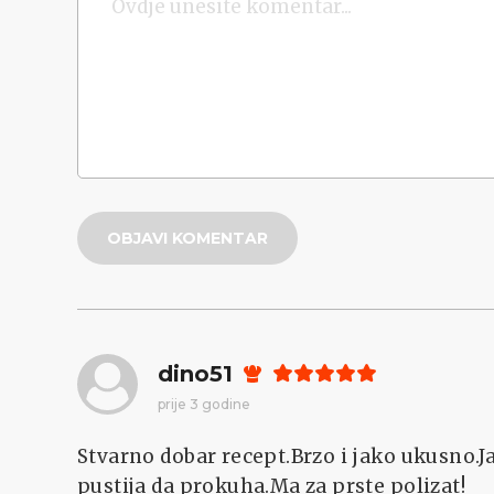
OBJAVI KOMENTAR
dino51
prije 3 godine
Stvarno dobar recept.Brzo i jako ukusno.Ja
pustija da prokuha.Ma za prste polizat!