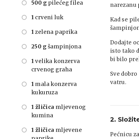
500 g
pilećeg filea
narezanu p
1
crveni luk
Kad se pil
šampinjone
1
zelena paprika
Dodajte oc
250 g
šampinjona
isto tako 
bi bilo pre
1
velika konzerva
crvenog graha
Sve dobro 
vatru.
1
mala konzerva
kukuruza
1 žličica
mljevenog
kumina
2. Složite
1 žličica
mljevene
Pećnicu za
paprike