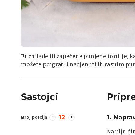
Enchilade ili zapečene punjene tortilje, 
možete poigrati i nadjenuti ih raznim pun
Sastojci
Pripr
12
1. Napra
Broj porcija
Na ulju di