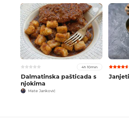
4h 10min
Dalmatinska pašticada s
Janjet
njokima
Mate Janković