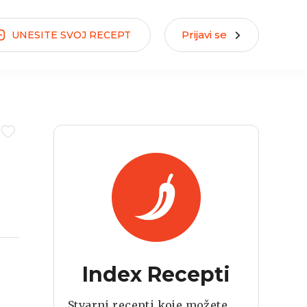
Prijavi se
UNESITE
SVOJ
RECEPT
Index Recepti
Stvarni recepti koje možete