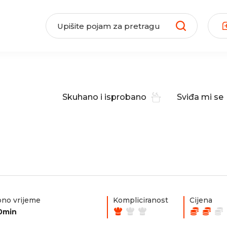
Skuhano i isprobano
Sviđa mi se
no vrijeme
Kompliciranost
Cijena
0min