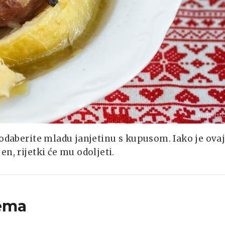
Shutterst
 odaberite mladu janjetinu s kupusom. Iako je ova
n, rijetki će mu odoljeti.
ema