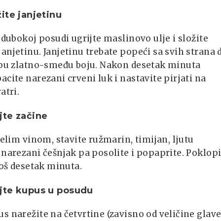
ite janjetinu
i dubokoj posudi ugrijte maslinovo ulje i složite
anjetinu. Janjetinu trebate popeći sa svih strana 
jepu zlatno-smeđu boju. Nakon desetak minuta
acite narezani crveni luk i nastavite pirjati na
atri.
jte začine
ijelim vinom, stavite ružmarin, timijan, ljutu
 narezani češnjak pa posolite i popaprite. Poklop
 još desetak minuta.
jte kupus u posudu
s narežite na četvrtine (zavisno od veličine glave