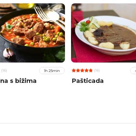
(16)
(16)
1h 25min
ina s bižima
Pašticada