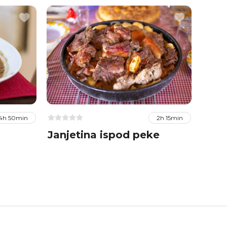
4h 50min
2h 15min
Janjetina ispod peke
Hobo