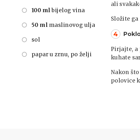
ali svaka
100 ml
bijelog vina
Složite ga
50 ml
maslinovog ulja
4
Poklo
sol
Pirjajte, 
papar u zrnu, po želji
kuhate sar
Nakon što 
polovice 