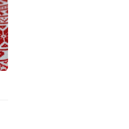
ock
j