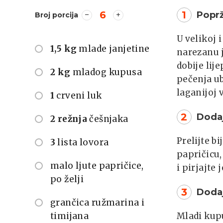
6
1
Poprž
Broj porcija
U velikoj 
1,5 kg
mlade janjetine
narezanu j
dobije li
2 kg
mladog kupusa
pečenja ub
laganijoj v
1
crveni luk
2
Doda
2 režnja
češnjaka
Prelijte b
3
lista lovora
papričicu,
malo ljute papričice,
i pirjajte
po želji
3
Doda
grančica ružmarina i
timijana
Mladi kupu