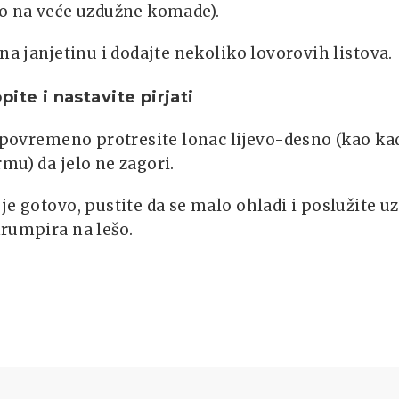
ko na veće uzdužne komade).
 na janjetinu i dodajte nekoliko lovorovih listova.
pite i nastavite pirjati
a povremeno protresite lonac lijevo-desno (kao ka
mu) da jelo ne zagori.
je gotovo, pustite da se malo ohladi i poslužite uz
krumpira na lešo.