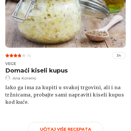
(5)
3h
VEGE
Domaći kiseli kupus
Ana Korenic
Iako ga ima za kupiti u svakoj trgovini, ali i na
tržnicama, probajte sami napraviti kiseli kupus
kod kuće.
UČITAJ VIŠE RECEPATA