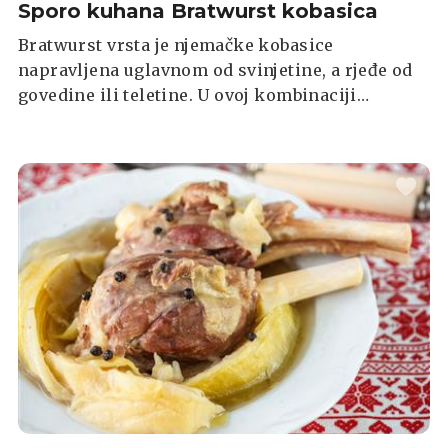
Sporo kuhana Bratwurst kobasica
Bratwurst vrsta je njemačke kobasice
napravljena uglavnom od svinjetine, a rjeđe od
govedine ili teletine. U ovoj kombinaciji
kobasice su kuhane u pivu, a poseban im okus
daju kiseli kupus, ali i umak od chilija i
majoneze te otopljeni sir.