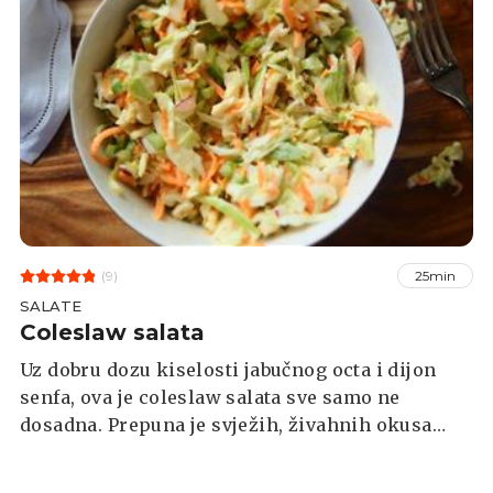
(9)
25min
SALATE
Coleslaw salata
Uz dobru dozu kiselosti jabučnog octa i dijon
senfa, ova je coleslaw salata sve samo ne
dosadna. Prepuna je svježih, živahnih okusa
koji će razbuditi sve što uz nju poslužite.
Isprobajte je kao dodatak sendvičima, uz slano i