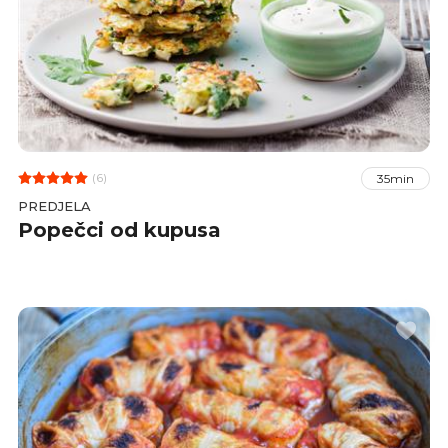
(6)
35min
PREDJELA
Popečci od kupusa