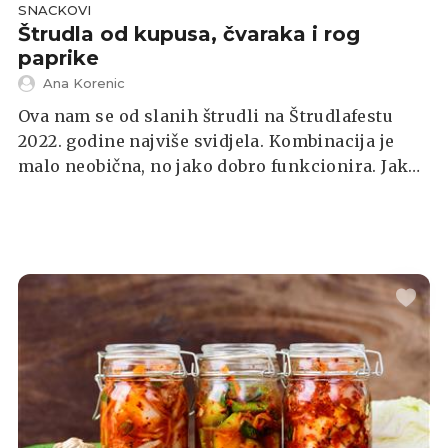
SNACKOVI
Štrudla od kupusa, čvaraka i rog
paprike
Ana Korenic
Ova nam se od slanih štrudli na Štrudlafestu
2022. godine najviše svidjela. Kombinacija je
malo neobična, no jako dobro funkcionira. Jako
je sočna, a posebno bi se mogla svidjeti
ljubiteljima krpica sa zeljem. Bitno je
napomenuti kako su sve štrudle koje smo
probali bile hladne, a vjerujemo da bi tople
dobile ocjenu više.