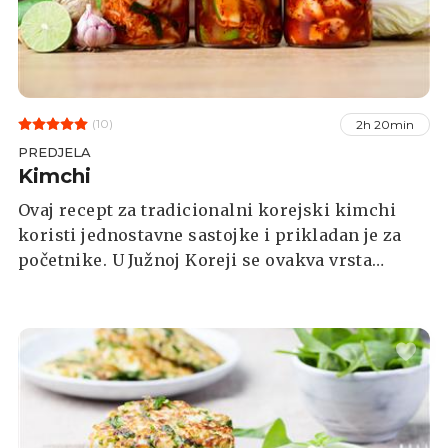
(10)
2h 20min
PREDJELA
Kimchi
Ovaj recept za tradicionalni korejski kimchi
koristi jednostavne sastojke i prikladan je za
početnike. U Južnoj Koreji se ovakva vrsta
kimchija naziva Mak-Kimchi ili jednostavni
kimchi, a riječ mak ovdje zapravo znači "što
god" ili "kako god želite".