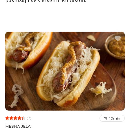
poslužuju se s kiselim kupusom.
(8)
7h 10min
MESNA JELA