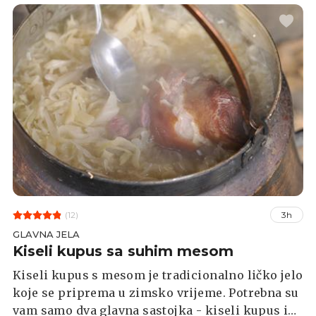
jako začinjeno meso, poput junetine ili
svinjetine u saftu ili je jednostavno ubacite u
svoj sljedeći hot dog ili hamburger.
(12)
3h
GLAVNA JELA
Kiseli kupus sa suhim mesom
Kiseli kupus s mesom je tradicionalno ličko jelo
koje se priprema u zimsko vrijeme. Potrebna su
vam samo dva glavna sastojka - kiseli kupus i