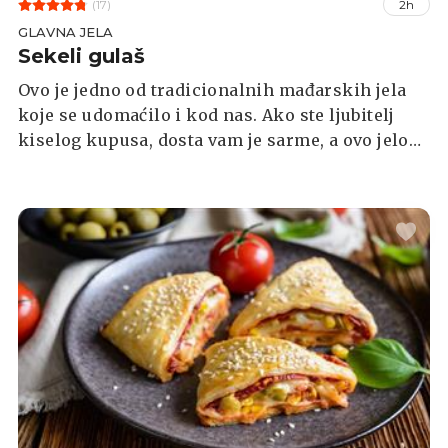
(17)
2h
GLAVNA JELA
Sekeli gulaš
Ovo je jedno od tradicionalnih mađarskih jela
koje se udomaćilo i kod nas. Ako ste ljubitelj
kiselog kupusa, dosta vam je sarme, a ovo jelo
još niste probali – vrijeme je. Vjeruje se da je
sekeli gulaš (mađ. székely gulyás) nastao
sasvim slučajno nakon što je mađarski novinar i
pisac Székely József vrlo kasno došao u
restoran koji mu nije imao ništa drugo za
ponuditi osim ostataka gulaša od svinjetine i
pirjanog kiselog kupusa, koje su mu, na njegov
zahtjev, umiješali. Nastalo slučajno ili ne, ovo je
jelo vrlo hranjivo i bogato vitaminom C što ga
svakako čini dobrim čuvarom našeg imuniteta.