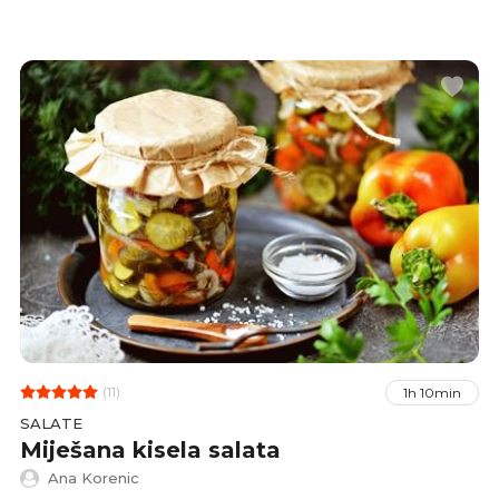
(11)
1h 10min
SALATE
Miješana kisela salata
Ana Korenic