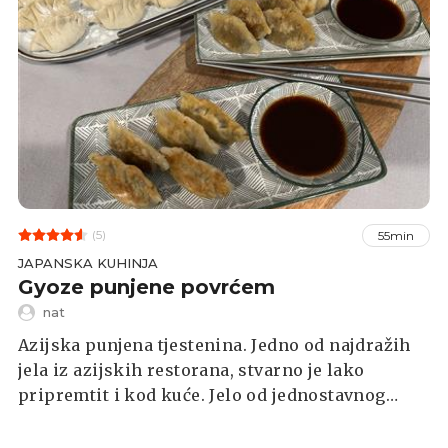
(5)
55min
JAPANSKA KUHINJA
Gyoze punjene povrćem
nat
Azijska punjena tjestenina. Jedno od najdražih
jela iz azijskih restorana, stvarno je lako
pripremtit i kod kuće. Jelo od jednostavnog
tijesta i prilagodljivog nadjeva uvijek je moguće
pripremiti i od različitog povrća iz frižidera.