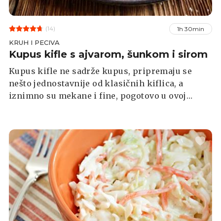
(14)
1h 30min
KRUH I PECIVA
Kupus kifle s ajvarom, šunkom i sirom
Kupus kifle ne sadrže kupus, pripremaju se
nešto jednostavnije od klasičnih kiflica, a
iznimno su mekane i fine, pogotovo u ovoj
varijanti s ajvarom, šunkom i sirom.