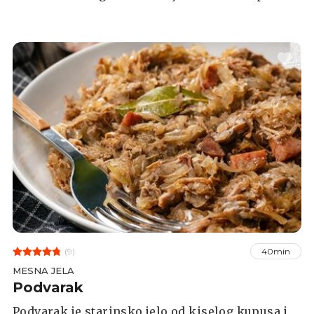
dobar komad suhog mesa kao što su rebarca,
šunka ili slanina. Jelo se kuha oko dva i pol sata
na laganoj vatri i poslužuje uz kuhani krumpir.
(9)
40min
MESNA JELA
Podvarak
Podvarak je starinsko jelo od kiselog kupusa i