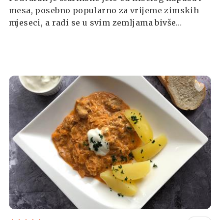
mesa, posebno popularno za vrijeme zimskih
mjeseci, a radi se u svim zemljama bivše
Jugoslavije, pa tako i u Hrvatskoj. Može se
napraviti s bilo kakvim mesom, od svinjetine i
junetine do lagano kuhane piletine, a nekoć se
radilo i u vrijeme blagdana.