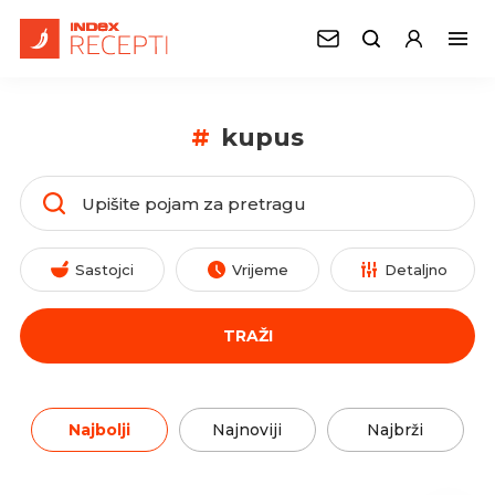
#
kupus
Sastojci
Vrijeme
Detaljno
TRAŽI
Najbolji
Najnoviji
Najbrži