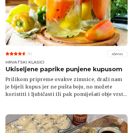
(8)
45min
HRVATSKI KLASICI
Ukiseljene paprike punjene kupusom
Prilikom pripreme ovakve zimnice, draži nam
je bijeli kupus jer ne pušta boju, no možete
koristiti i ljubičasti ili pak pomiješati obje vrste.
Svježi kupus možete naribati i posoliti noć prije
kako bi on pustio svoj sok. Bilo bi poželjno
izabrati veće paprike.