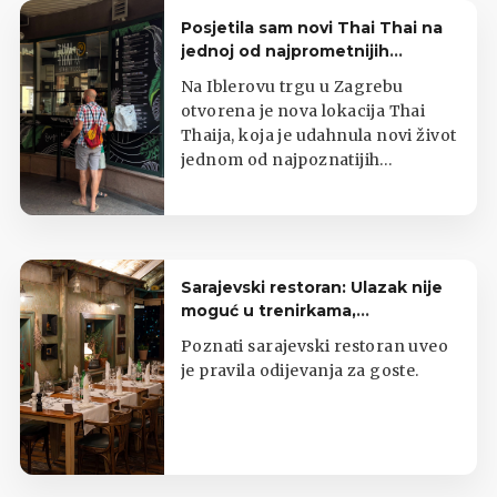
Posjetila sam novi Thai Thai na
jednoj od najprometnijih
zagrebačkih lokacija
Na Iblerovu trgu u Zagrebu
otvorena je nova lokacija Thai
Thaija, koja je udahnula novi život
jednom od najpoznatijih
zagrebačkih kioska s tajlandskom
hranom.
Sarajevski restoran: Ulazak nije
moguć u trenirkama,
potkošuljama i japankama
Poznati sarajevski restoran uveo
je pravila odijevanja za goste.