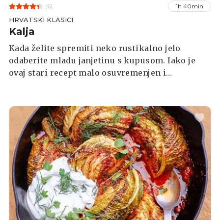
(6)
1h 40min
HRVATSKI KLASICI
Kalja
Kada želite spremiti neko rustikalno jelo
odaberite mladu janjetinu s kupusom. Iako je
ovaj stari recept malo osuvremenjen i
izmijenjen, rijetki će mu odoljeti.