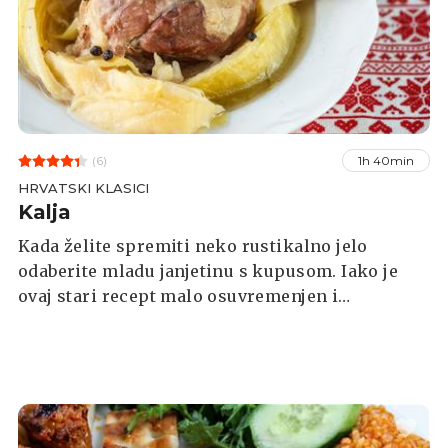
(6)
1h 40min
HRVATSKI KLASICI
Kalja
Kada želite spremiti neko rustikalno jelo
odaberite mladu janjetinu s kupusom. Iako je
ovaj stari recept malo osuvremenjen i
izmijenjen, rijetki će mu odoljeti.