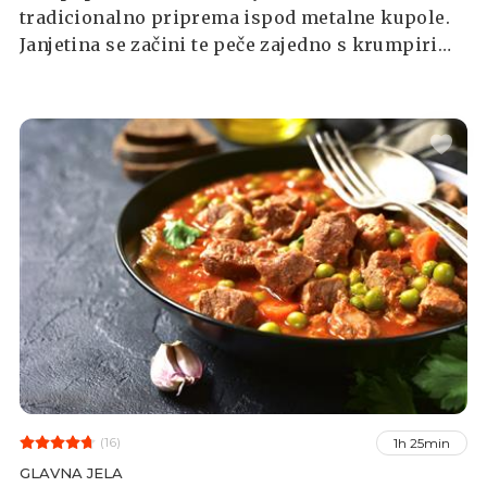
tradicionalno priprema ispod metalne kupole.
Janjetina se začini te peče zajedno s krumpirima
i povrćem po želji. Nakon sati sporog pečenja
janjetina je toliko mekana da pada s kostiju.
(16)
1h 25min
GLAVNA JELA