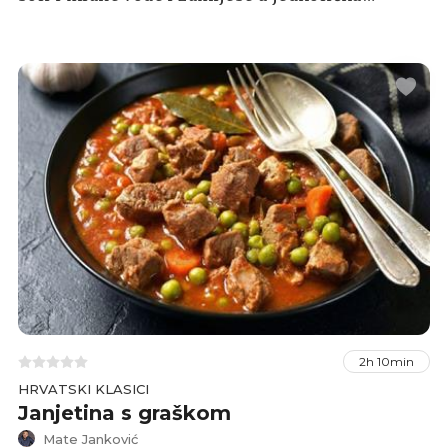
masu.Tako oblikovana masa mora se dobro
razvaljati. Dobiveno tijesto razdijeli se na više
komada koji se oblikuju u male valjke, režu se
na manje komade koji se na iglu formiraju u
makarune. Makaruni se serviraju kao glavno
jelo uz gulaš od mesa, te tradicionalna domaća
otočna vina
2h 10min
HRVATSKI KLASICI
Janjetina s graškom
Mate Janković