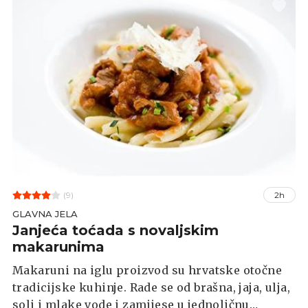
(9)
2h
GLAVNA JELA
Janjeća toćada s novaljskim
makarunima
Makaruni na iglu proizvod su hrvatske otočne
tradicijske kuhinje. Rade se od brašna, jaja, ulja,
soli i mlake vode i zamijese u jednoličnu