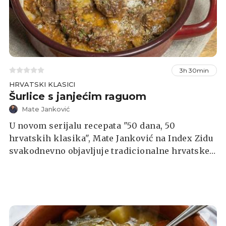
3h 30min
HRVATSKI KLASICI
Šurlice s janjećim raguom
Mate Janković
U novom serijalu recepata "50 dana, 50
hrvatskih klasika", Mate Janković na Index Zidu
svakodnevno objavljuje tradicionalne hrvatske
recepte, a sada donosimo recept za domaće
šurlice s janjećim raguom.