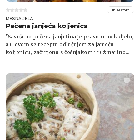
1h 40min
MESNA JELA
Pečena janjeća koljenica
"Savršeno pečena janjetina je pravo remek-djelo,
a u ovom se receptu odlučujem za janjeću
koljenicu, začinjenu s češnjakom i ružmarinom,
što janjetini jamči sočnost i pun okus", piše
Jamie Oliver u svojoj kuharici. Cijeli recept
donosimo u nastavku.