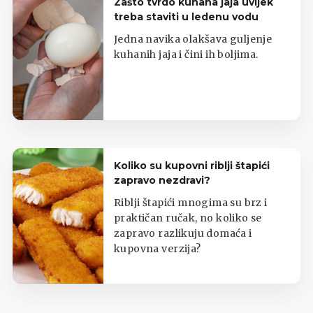
Zašto tvrdo kuhana jaja uvijek
treba staviti u ledenu vodu
Jedna navika olakšava guljenje
kuhanih jaja i čini ih boljima.
Koliko su kupovni riblji štapići
zapravo nezdravi?
Riblji štapići mnogima su brz i
praktičan ručak, no koliko se
zapravo razlikuju domaća i
kupovna verzija?