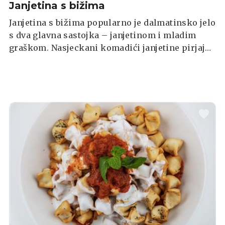
Janjetina s bižima
Janjetina s bižima popularno je dalmatinsko jelo
s dva glavna sastojka – janjetinom i mladim
graškom. Nasjeckani komadići janjetine pirjaju
se na ulju s lukom, a zatim se dodaju pelati i
pešt te se sve zajedno pirja otprilike sat
vremena. Poslužite s nekoliko kriški domaćeg
crnog kruha i uživajte.