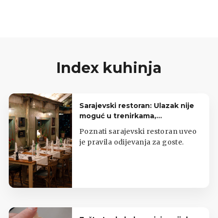
poklopcem.
Index kuhinja
Sarajevski restoran: Ulazak nije
moguć u trenirkama,
potkošuljama i japankama
Poznati sarajevski restoran uveo
je pravila odijevanja za goste.