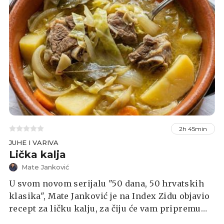
2h 45min
JUHE I VARIVA
Lička kalja
Mate Janković
U svom novom serijalu "50 dana, 50 hrvatskih
klasika", Mate Janković je na Index Zidu objavio
recept za ličku kalju, za čiju će vam pripremu
biti potreban širok lonac debljeg dna s