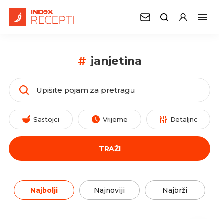
#
janjetina
Sastojci
Vrijeme
Detaljno
TRAŽI
Najbolji
Najnoviji
Najbrži