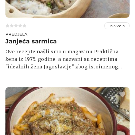
1h 35min
PREDJELA
Janjeća sarmica
Ove recepte našli smo u magazinu Praktična
žena iz 1975. godine, a nazvani su receptima
"idealnih žena Jugoslavije" zbog istoimenog
tadašnjeg izbora za - idealnu ženu Jugoslavije.