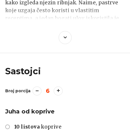
kako izgleda njezin ribnjak. Naime, pastrve
koje uzgaja često koristi u vlastitim
receptima, a jedan bogati ulov iskoristila je
za recept koji nam je odlučila pokazati.
Sastojci
6
Broj porcija
Juha od koprive
10 listova
koprive