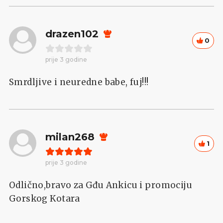
drazen102
0
prije 3 godine
Smrdljive i neuredne babe, fuj!!!
milan268
1
prije 3 godine
Odlično,bravo za Gđu Ankicu i promociju
Gorskog Kotara