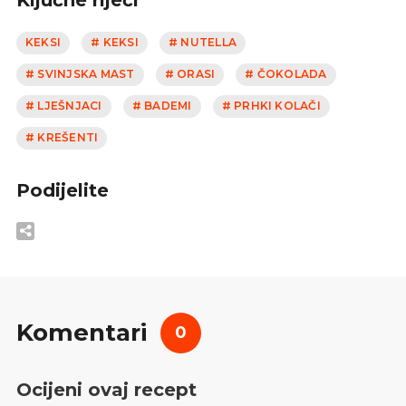
KEKSI
# KEKSI
# NUTELLA
# SVINJSKA MAST
# ORASI
# ČOKOLADA
# LJEŠNJACI
# BADEMI
# PRHKI KOLAČI
# KREŠENTI
Podijelite
Komentari
0
Ocijeni ovaj recept