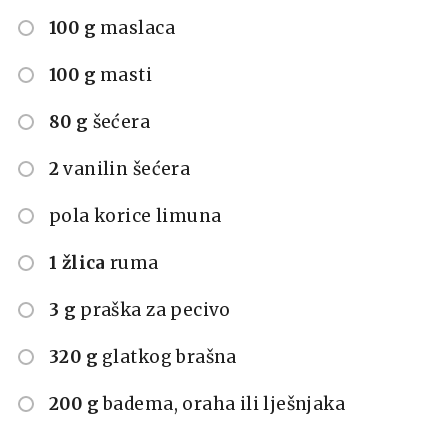
100 g
maslaca
100 g
masti
80 g
šećera
2
vanilin šećera
pola korice limuna
1 žlica
ruma
3 g
praška za pecivo
320 g
glatkog brašna
200 g
badema, oraha ili lješnjaka