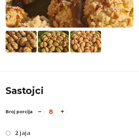
Sastojci
8
Broj porcija
2
jaja