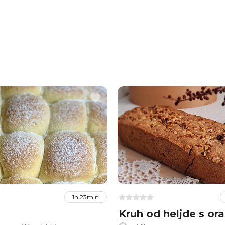
1h 23min
Kruh od heljde s or