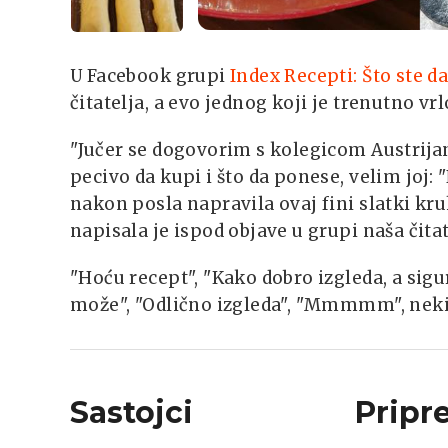
U Facebook grupi
Index Recepti: Što ste d
čitatelja, a evo jednog koji je trenutno vr
"Jučer se dogovorim s kolegicom Austrij
pecivo da kupi i što da ponese, velim joj: 
nakon posla napravila ovaj fini slatki kru
napisala je ispod objave u grupi naša čita
"Hoću recept", "Kako dobro izgleda, a sigu
može", "Odlično izgleda", "Mmmmm", neki
Sastojci
Pripr