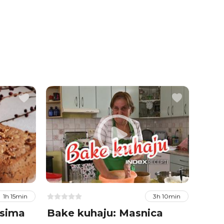
1h 15min
3h 10min
asima
Bake kuhaju: Masnica
Kruh