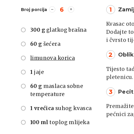
6
1
Zami
Broj porcija
Kvasac oto
300 g
glatkog brašna
Dodajte to
i čvrsto t
60 g
šećera
2
Oblik
limunova korica
Tijesto tad
1
jaje
pletenicu.
60 g
maslaca sobne
3
Peci
temperature
Premažite 
1 vrećica
suhog kvasca
pećnici za
100 ml
toplog mlijeka