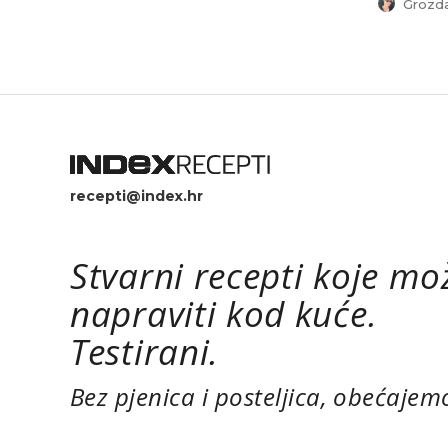
Grozda
recepti@index.hr
Stvarni recepti koje mo
napraviti kod kuće.
Testirani.
Bez pjenica i posteljica, obećajem