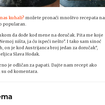
anas kuhali?
možete pronaći mnoštvo recepata na
lo popularan.
ankom da dođe kod mene na doručak. Pita me koje
"Nemoj ništa, ja ću ispeći nešto". I tako sam sinoć
h, on je kod Austrijanca broj jedan za doručak",
teljica Slava Hodak.
rno je odličan za papati. Dajte nam recept ako
 su od komentara.
ema