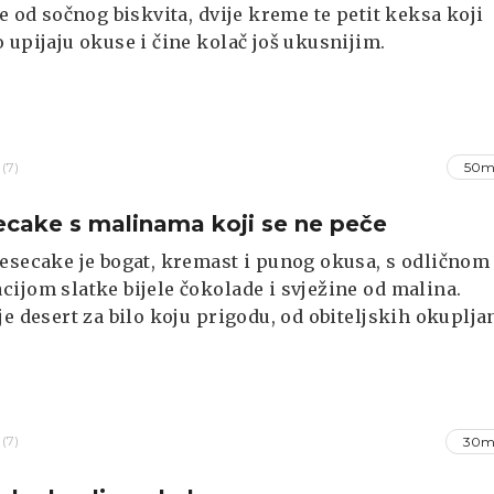
se od sočnog biskvita, dvije kreme te petit keksa koji
 upijaju okuse i čine kolač još ukusnijim.
(7)
50m
cake s malinama koji se ne peče
esecake je bogat, kremast i punog okusa, s odličnom
ijom slatke bijele čokolade i svježine od malina.
je desert za bilo koju prigodu, od obiteljskih okuplja
bnih događanja.
(7)
30m