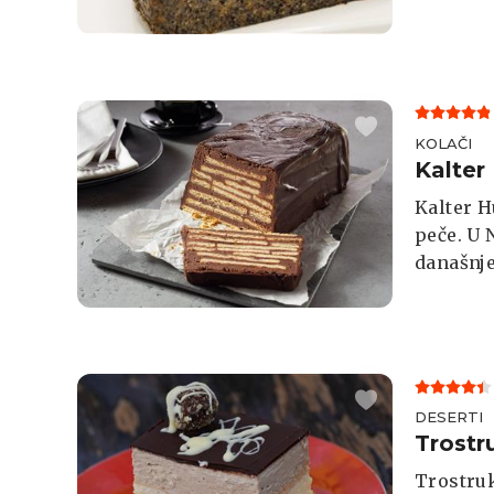
KOLAČI
Kalter
Kalter H
peče. U 
današnje
aus Leib
1920-ih 
keksa.
DESERTI
Trostr
Trostruk