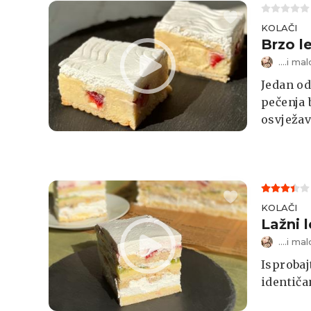
KOLAČI
Brzo l
....i m
Jedan od 
pečenja 
osvježav
KOLAČI
Lažni l
....i m
Isprobaj
identiča