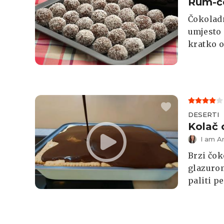
Rum-č
Čokoladn
umjesto 
kratko o
kakao. K
potrebno
DESERTI
Kolač 
I am A
Brzi čok
glazurom
paliti p