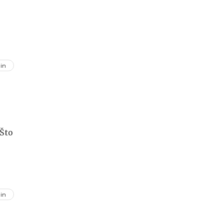
in
 Što
in