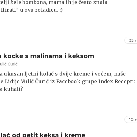
elji žele bombona, mama ih je često znala
lirati” u ovu roladicu. :)
35m
ja kocke s malinama i keksom
ulić Ćurić
a ukusan ljetni kolač s dvije kreme i voćem, naše
ice Lidije Vulić Čurić iz Facebook grupe Index Recepti:
s kuhali?
10m
olač od petit keksa i kreme