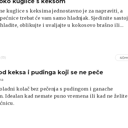
oko kuglice s keksom
e kuglice s keksima jednostavno je za napraviti, a
pećnice trebat će vam samo hladnjak. Sjedinite sastoj
hladite, oblikujte i uvaljajte u kokosovo brašno ili
ekse koristite po izboru, a prije same izrade kuglica
 ih je samljeti.
(13)
40m
od keksa i pudinga koji se ne peče
na
oladni kolač bez pečenja s pudingom i ganache
. Idealan kad nemate puno vremena ili kad ne želite
ećnicu.