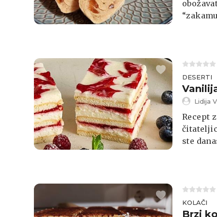
obožavat
“zakamuf
DESERTI
Vanili
Lidija V
Recept z
čitatelj
ste dana
KOLAČI
Brzi k