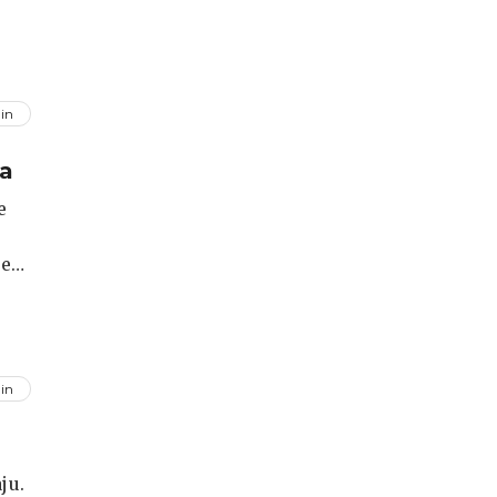
in
ma
e
hen
 je
in
ju.