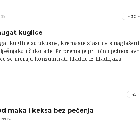
(5)
1h 30m
ugat kuglice
at kuglice su ukusne, kremaste slastice s naglašen
ješnjaka i čokolade. Priprema je prilično jednostavn
ice se moraju konzumirati hladne iz hladnjaka.
45m
od maka i keksa bez pečenja
renic