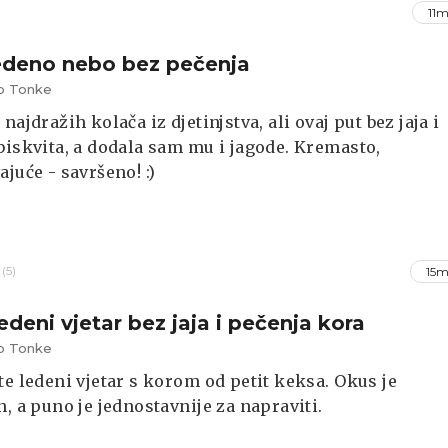
11m
edeno nebo bez pečenja
alo Tonke
najdražih kolača iz djetinjstva, ali ovaj put bez jaja i
biskvita, a dodala sam mu i jagode. Kremasto,
ajuće - savršeno! :)
(5)
15m
edeni vjetar bez jaja i pečenja kora
alo Tonke
te ledeni vjetar s korom od petit keksa. Okus je
n, a puno je jednostavnije za napraviti.