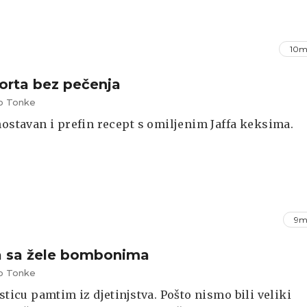
10m
torta bez pečenja
alo Tonke
nostavan i prefin recept s omiljenim Jaffa keksima.
9m
a sa žele bombonima
alo Tonke
asticu pamtim iz djetinjstva. Pošto nismo bili veliki