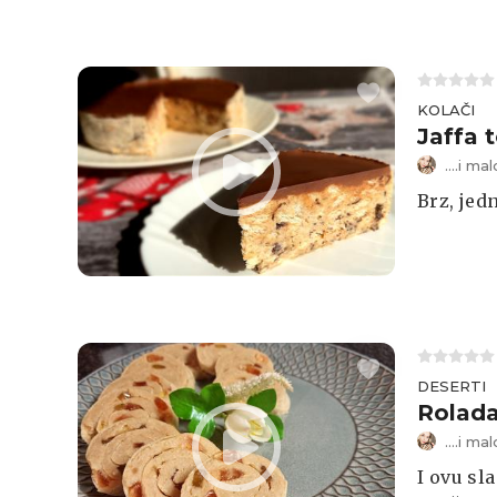
KOLAČI
Jaffa 
....i m
Brz, jed
DESERTI
Rolad
....i m
I ovu sl