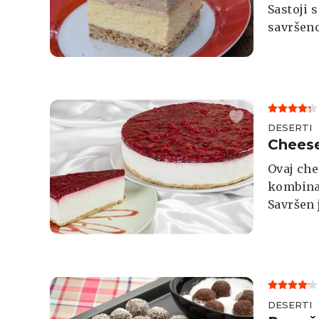
Sastoji 
savršeno
DESERTI
Cheese
Ovaj che
kombinac
Savršen 
do pose
DESERTI