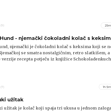
(9)
25m
 Hund - njemački čokoladni kolač s keksi
und, njemački je čokoladni kolač s keksima koji se n
Njemačkoj se smatra nostalgičnim, retro slatkišem, a
 verzije recepta potječu iz knjižice Schokoladenkuc
niz-Keks ("čokoladni kolač s Leibniz keksima"), koju
objavila tvrtka Bahlsen, proizvođač poznatih Leibniz
(7)
1h 5m
uki užitak
i užitak je kolač koji spaja tri ukusa u jednom zaloga