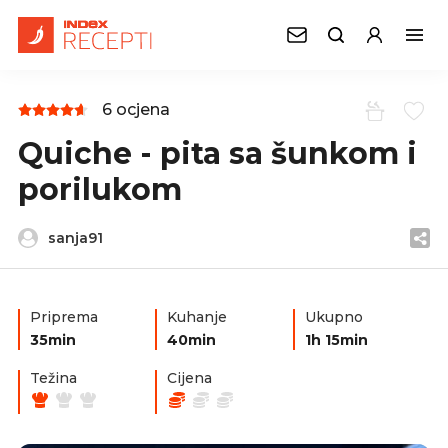
6 ocjena
Quiche - pita sa šunkom i
porilukom
sanja91
Priprema
Kuhanje
Ukupno
35min
40min
1h 15min
Težina
Cijena