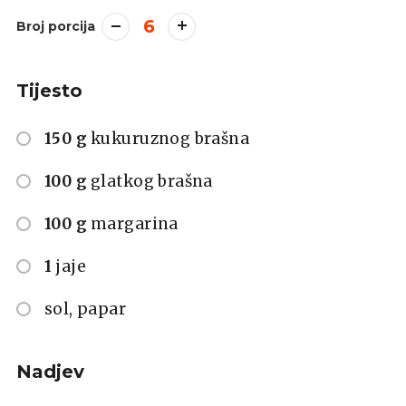
6
Broj porcija
Tijesto
150 g
kukuruznog brašna
100 g
glatkog brašna
100 g
margarina
1
jaje
sol, papar
Nadjev