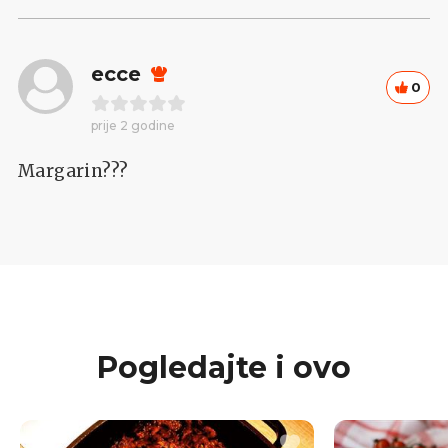
ecce
0
prije 2 godine
Margarin???
Pogledajte i ovo