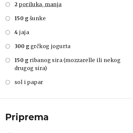
2
poriluka, manja
150 g
šunke
4
jaja
300 g
grčkog jogurta
150 g
ribanog sira (mozzarelle ili nekog
drugog sira)
sol i papar
Priprema