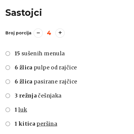
Sastojci
4
Broj porcija
15
sušenih menula
6 žlica
pulpe od rajčice
6 žlica
pasirane rajčice
3 režnja
češnjaka
1
luk
1 kitica
peršina