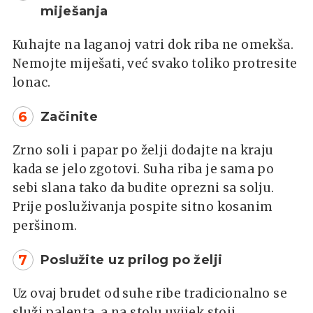
miješanja
Kuhajte na laganoj vatri dok riba ne omekša.
Nemojte miješati, već svako toliko protresite
lonac.
6
Začinite
Zrno soli i papar po želji dodajte na kraju
kada se jelo zgotovi. Suha riba je sama po
sebi slana tako da budite oprezni sa solju.
Prije posluživanja pospite sitno kosanim
peršinom.
7
Poslužite uz prilog po želji
Uz ovaj brudet od suhe ribe tradicionalno se
služi palenta, a na stolu uvijek stoji