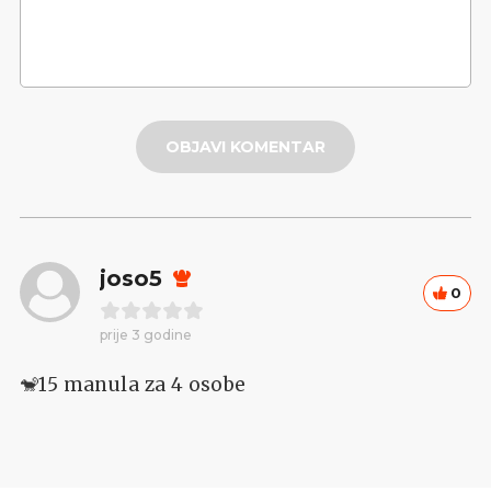
OBJAVI KOMENTAR
joso5
0
prije 3 godine
🐒15 manula za 4 osobe