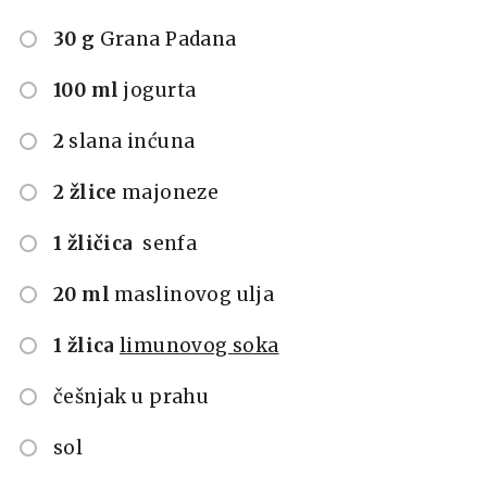
30 g
Grana Padana
100 ml
jogurta
2
slana inćuna
2 žlice
majoneze
1 žličica
senfa
20 ml
maslinovog ulja
1 žlica
limunovog soka
češnjak u prahu
sol