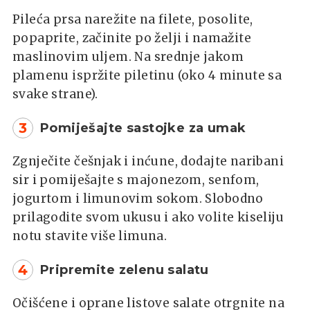
Pileća prsa narežite na filete, posolite,
popaprite, začinite po želji i namažite
maslinovim uljem. Na srednje jakom
plamenu ispržite piletinu (oko 4 minute sa
svake strane).
3
Pomiješajte sastojke za umak
Zgnječite češnjak i inćune, dodajte naribani
sir i pomiješajte s majonezom, senfom,
jogurtom i limunovim sokom. Slobodno
prilagodite svom ukusu i ako volite kiseliju
notu stavite više limuna.
4
Pripremite zelenu salatu
Očišćene i oprane listove salate otrgnite na