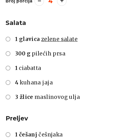
4
Broj porcija
Salata
1 glavica
zelene salate
300 g
pilećih prsa
1
ciabatta
4
kuhana jaja
3 žlice
maslinovog ulja
Preljev
1 češanj
češnjaka