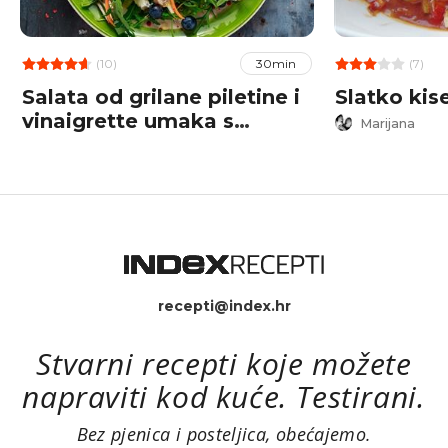
(10)
(7)
30min
Salata od grilane piletine i
Slatko kise
vinaigrette umaka s
Marijana
borovnicama
recepti@index.hr
Stvarni recepti koje možete
napraviti kod kuće. Testirani.
Bez pjenica i posteljica, obećajemo.