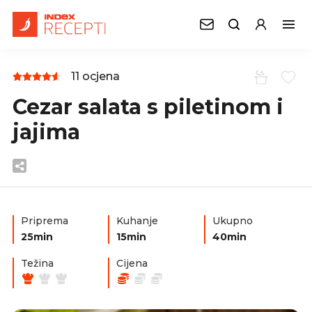
11 ocjena
Cezar salata s piletinom i
jajima
Priprema
Kuhanje
Ukupno
25min
15min
40min
Težina
Cijena